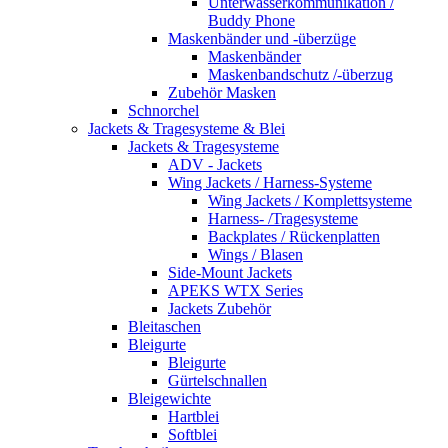
Unterwasserkommunikation /
Buddy Phone
Maskenbänder und -überzüge
Maskenbänder
Maskenbandschutz /-überzug
Zubehör Masken
Schnorchel
Jackets & Tragesysteme & Blei
Jackets & Tragesysteme
ADV - Jackets
Wing Jackets / Harness-Systeme
Wing Jackets / Komplettsysteme
Harness- /Tragesysteme
Backplates / Rückenplatten
Wings / Blasen
Side-Mount Jackets
APEKS WTX Series
Jackets Zubehör
Bleitaschen
Bleigurte
Bleigurte
Gürtelschnallen
Bleigewichte
Hartblei
Softblei