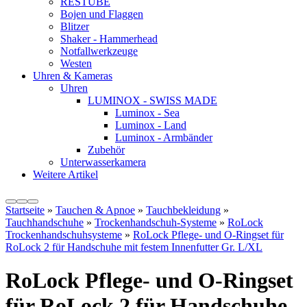
RESTUBE
Bojen und Flaggen
Blitzer
Shaker - Hammerhead
Notfallwerkzeuge
Westen
Uhren & Kameras
Uhren
LUMINOX - SWISS MADE
Luminox - Sea
Luminox - Land
Luminox - Armbänder
Zubehör
Unterwasserkamera
Weitere Artikel
Startseite
»
Tauchen & Apnoe
»
Tauchbekleidung
»
Tauchhandschuhe
»
Trockenhandschuh-Systeme
»
RoLock
Trockenhandschuhsysteme
»
RoLock Pflege- und O-Ringset für
RoLock 2 für Handschuhe mit festem Innenfutter Gr. L/XL
RoLock Pflege- und O-Ringset
für RoLock 2 für Handschuhe