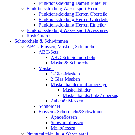
Funktionskleidung Damen Einteiler
Funktionskleidung Wassersport Herren
Funktionskleidung Herren Oberteile
Funktionskleidung Herren Unterteile
Funktionskleidung Herren Einteiler
Funktionskleidung Wassersport Acessoires
Rash Guards
Schnorcheln & Schwimmen
ABC - Flossen, Masken, Schnorchel
ABC-Sets
ABC-Sets Schnorcheln
Maske & Schnorchel
Masken
1-Glas-Masken
2-Glas-Masken
Maskenbänder und -überzüge
Maskenbänder
Maskenbandschutz /-überzug
Zubehör Masken
Schnorchel
Flossen - Schorcheln&Schwimmen
Apnoeflossen
Schwimmflossen
Monoflossen
Neoprenbekleidung Wassersport