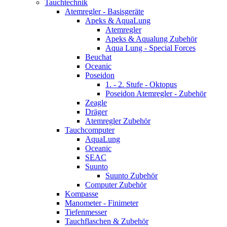
Tauchtechnik
Atemregler - Basisgeräte
Apeks & AquaLung
Atemregler
Apeks & Aqualung Zubehör
Aqua Lung - Special Forces
Beuchat
Oceanic
Poseidon
1. - 2. Stufe - Oktopus
Poseidon Atemregler - Zubehör
Zeagle
Dräger
Atemregler Zubehör
Tauchcomputer
AquaLung
Oceanic
SEAC
Suunto
Suunto Zubehör
Computer Zubehör
Kompasse
Manometer - Finimeter
Tiefenmesser
Tauchflaschen & Zubehör