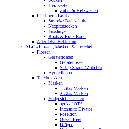
Socken
Heizwesten
Zubehör Heizwesten
Füsslinge - Boots
Strand- / Badeschuhe
Neoprensocken
Füsslinge
Boots & Rock Boots
After Dive Bekleidung
ABC - Flossen, Masken, Schnorchel
Flossen
Geräteflossen
Geräteflossen
String Straps / Zubehör
Apnoeflossen
Tauchmasken
Masken
1-Glas-Masken
2-Glas-Masken
Vollgesichtsmasken
apeks / OTS
Interspiro Divator
Poseidon
Ocean Reef
Dräger