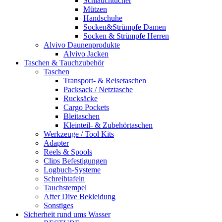
Schlauchtücher
Mützen
Handschuhe
Socken&Strümpfe Damen
Socken & Strümpfe Herren
Alvivo Daunenprodukte
Alvivo Jacken
Taschen & Tauchzubehör
Taschen
Transport- & Reisetaschen
Packsack / Netztasche
Rucksäcke
Cargo Pockets
Bleitaschen
Kleinteil- & Zubehörtaschen
Werkzeuge / Tool Kits
Adapter
Reels & Spools
Clips Befestigungen
Logbuch-Systeme
Schreibtafeln
Tauchstempel
After Dive Bekleidung
Sonstiges
Sicherheit rund ums Wasser