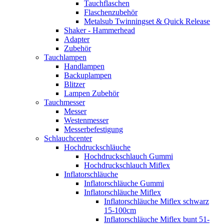
Tauchflaschen
Flaschenzubehör
Metalsub Twinningset & Quick Release
Shaker - Hammerhead
Adapter
Zubehör
Tauchlampen
Handlampen
Backuplampen
Blitzer
Lampen Zubehör
Tauchmesser
Messer
Westenmesser
Messerbefestigung
Schlauchcenter
Hochdruckschläuche
Hochdruckschlauch Gummi
Hochdruckschlauch Miflex
Inflatorschläuche
Inflatorschläuche Gummi
Inflatorschläuche Miflex
Inflatorschläuche Miflex schwarz
15-100cm
Inflatorschläuche Miflex bunt 51-