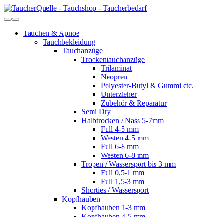
Tauchen & Apnoe
Tauchbekleidung
Tauchanzüge
Trockentauchanzüge
Trilaminat
Neopren
Polyester-Butyl & Gummi etc.
Unterzieher
Zubehör & Reparatur
Semi Dry
Halbtrocken / Nass 5-7mm
Full 4-5 mm
Westen 4-5 mm
Full 6-8 mm
Westen 6-8 mm
Tropen / Wassersport bis 3 mm
Full 0,5-1 mm
Full 1,5-3 mm
Shorties / Wassersport
Kopfhauben
Kopfhauben 1-3 mm
Kopfhauben 4-5 mm