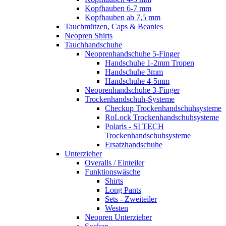
Kopfhauben 6-7 mm
Kopfhauben ab 7,5 mm
Tauchmützen, Caps & Beanies
Neopren Shirts
Tauchhandschuhe
Neoprenhandschuhe 5-Finger
Handschuhe 1-2mm Tropen
Handschuhe 3mm
Handschuhe 4-5mm
Neoprenhandschuhe 3-Finger
Trockenhandschuh-Systeme
Checkup Trockenhandschuhsysteme
RoLock Trockenhandschuhsysteme
Polaris - SI TECH
Trockenhandschuhsysteme
Ersatzhandschuhe
Unterzieher
Overalls / Einteiler
Funktionswäsche
Shirts
Long Pants
Sets - Zweiteiler
Westen
Neopren Unterzieher