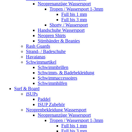
Neoprenanzüge Wassersport
Tropen / Wassersport 1-3mm
Full bis 1 mm
Full bis 3 mm
Shorty / Wassersport
Handschuhe Wassersport
Neopren Shirts
Stirnbänder & Beanies
Rash Guards
Strand- / Badeschuhe
Havaianas
Schwimmartikel
Schwimmbrillen
Schwimm- & Badebekleidung
Schwimmaccessoires
Schwimmhilfen
Surf & Board
iSUPs
Paddel
ISUP Zubehör
Neoprenbekleidung Wassersport
Neoprenanzüge Wassersport
Tropen / Wassersport 1-3mm
Full bis 1 mm
Full bis 3 mm