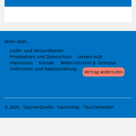
Mehr über...
Liefer- und Versandkosten
Privatsphäre und Datenschutz
Unsere AGB
Impressum
Kontakt
Widerrufsrecht & -formular
Lieferzeiten und Paketzustellung
Vertrag widerrufen
© 2026 -
TaucherQuelle - Tauchshop - Taucherbedarf