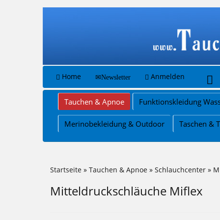
Home
Anmelden
Newsletter
Tauchen & Apnoe
Funktionskleidung Wass
Merinobekleidung & Outdoor
Taschen & 
Startseite
»
Tauchen & Apnoe
»
Schlauchcenter
»
M
Mitteldruckschläuche Miflex