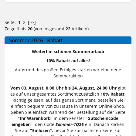
Seite:
1
2
[>>]
Zeige
1
bis
20
(von insgesamt
22
Artikeln)
Sommer 2026 - Rabatt
Weiterhin schönen Sommerurlaub
10% Rabatt auf alles!
Aufgrund des großen Erfolges starten wir eine neue
Sommeraktion
Vom 03. August, 0.00 Uhr bis 24. August, 24.00 Uhr
gibt
es auf unser gesamtes Sortiment zusätzlich
10% Rabatt
.
Richtig gelesen, auf das ganze Sortiment, bestellen Sie
einfach bequem von zu Hause in unserem Online-Shop.
Geben Sie einfach während der Bestellung auf der Seite
"
Ihr Warenkorb
" in dem Fenster "
Gutscheincode
eingeben
" den Code
Sommer-TQ26
ein. Danach klicken
Sie auf
"Einlösen",
bevor Sie zur nächsten Seite, zur