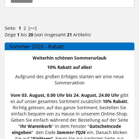
Seite:
1
2
[>>]
Zeige
1
bis
20
(von insgesamt
21
Artikeln)
Sommer 2026 - Rabatt
Weiterhin schönen Sommerurlaub
10% Rabatt auf alles!
Aufgrund des großen Erfolges starten wir eine neue
Sommeraktion
Vom 03. August, 0.00 Uhr bis 24. August, 24.00 Uhr
gibt
es auf unser gesamtes Sortiment zusätzlich
10% Rabatt
.
Richtig gelesen, auf das ganze Sortiment, bestellen Sie
einfach bequem von zu Hause in unserem Online-Shop.
Geben Sie einfach während der Bestellung auf der Seite
"
Ihr Warenkorb
" in dem Fenster "
Gutscheincode
eingeben
" den Code
Sommer-TQ26
ein. Danach klicken
Sie auf
"Einlösen",
bevor Sie zur nächsten Seite, zur