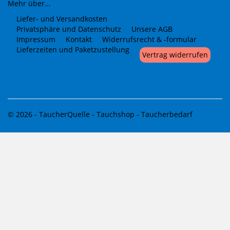
Mehr über...
Liefer- und Versandkosten
Privatsphäre und Datenschutz
Unsere AGB
Impressum
Kontakt
Widerrufsrecht & -formular
Lieferzeiten und Paketzustellung
Vertrag widerrufen
© 2026 -
TaucherQuelle - Tauchshop - Taucherbedarf