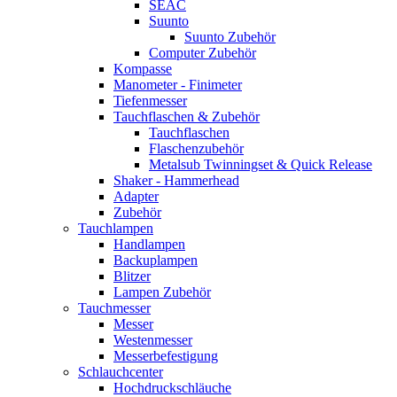
SEAC
Suunto
Suunto Zubehör
Computer Zubehör
Kompasse
Manometer - Finimeter
Tiefenmesser
Tauchflaschen & Zubehör
Tauchflaschen
Flaschenzubehör
Metalsub Twinningset & Quick Release
Shaker - Hammerhead
Adapter
Zubehör
Tauchlampen
Handlampen
Backuplampen
Blitzer
Lampen Zubehör
Tauchmesser
Messer
Westenmesser
Messerbefestigung
Schlauchcenter
Hochdruckschläuche