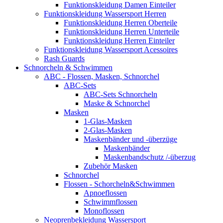
Funktionskleidung Damen Einteiler
Funktionskleidung Wassersport Herren
Funktionskleidung Herren Oberteile
Funktionskleidung Herren Unterteile
Funktionskleidung Herren Einteiler
Funktionskleidung Wassersport Acessoires
Rash Guards
Schnorcheln & Schwimmen
ABC - Flossen, Masken, Schnorchel
ABC-Sets
ABC-Sets Schnorcheln
Maske & Schnorchel
Masken
1-Glas-Masken
2-Glas-Masken
Maskenbänder und -überzüge
Maskenbänder
Maskenbandschutz /-überzug
Zubehör Masken
Schnorchel
Flossen - Schorcheln&Schwimmen
Apnoeflossen
Schwimmflossen
Monoflossen
Neoprenbekleidung Wassersport