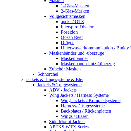
Masken
1-Glas-Masken
2-Glas-Masken
Vollgesichtsmasken
apeks / OTS
Interspiro Divator
Poseidon
Ocean Reef
Dräger
Unterwasserkommunikation / Buddy
Maskenbänder und -überzüge
Maskenbänder
Maskenbandschutz /-überzug
Zubehör Masken
Schnorchel
Jackets & Tragesysteme & Blei
Jackets & Tragesysteme
ADV - Jackets
Wing Jackets / Harness-Systeme
Wing Jackets / Komplettsysteme
Harness- /Tragesysteme
Backplates / Rückenplatten
Wings / Blasen
Side-Mount Jackets
APEKS WTX Series