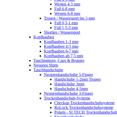
Westen 4-5 mm
Full 6-8 mm
Westen 6-8 mm
Tropen / Wassersport bis 3 mm
Full 0,5-1 mm
Full 1,5-3 mm
Shorties / Wassersport
Kopfhauben
Kopfhauben 1-3 mm
Kopfhauben 4-5 mm
Kopfhauben 6-7 mm
Kopfhauben ab 7,5 mm
Tauchmützen, Caps & Beanies
Neopren Shirts
Tauchhandschuhe
Neoprenhandschuhe 5-Finger
Handschuhe 1-2mm Tropen
Handschuhe 3mm
Handschuhe 4-5mm
Neoprenhandschuhe 3-Finger
Trockenhandschuh-Systeme
Checkup Trockenhandschuhsysteme
RoLock Trockenhandschuhsysteme
Polaris - SI TECH Trockenhandschu
Ersatzhandschuhe