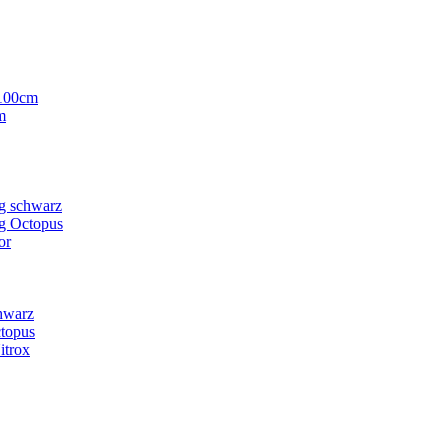
-100cm
m
g schwarz
g Octopus
or
hwarz
ctopus
itrox