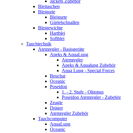
Jackets Zubehör
Bleitaschen
Bleigurte
Bleigurte
Gürtelschnallen
Bleigewichte
Hartblei
Softblei
Tauchtechnik
Atemregler - Basisgeräte
Apeks & AquaLung
Atemregler
Apeks & Aqualung Zubehör
Aqua Lung - Special Forces
Beuchat
Oceanic
Poseidon
1. - 2. Stufe - Oktopus
Poseidon Atemregler - Zubehör
Zeagle
Dräger
Atemregler Zubehör
Tauchcomputer
AquaLung
Oceanic