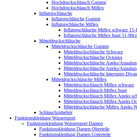
Hochdruckschlauch Gummi
Hochdruckschlauch Miflex
Inflatorschläuche
Inflatorschläuche Gummi
Inflatorschläuche Miflex
Inflatorschläuche Miflex schwarz 15
Inflatorschläuche Miflex bunt 51-90c
Mitteldruckschläuche
Mitteldruckschläuche Gummi
Mitteldruckschläuche Schwarz
Mitteldruckschläuche Octopus
Mitteldruckschläuche Apeks/Aqualun
Mitteldruckschläuche Apeks/Aqualun
Mitteldruckschläuche Interspiro Divat
Mitteldruckschläuche Miflex
Mitteldruckschlauch Miflex schwarz
Mitteldruckschlauch Miflex bunt
Mitteldruckschlauch Miflex Apeks sc
Mitteldruckschlauch Miflex Apeks O
Mitteldruckschläuche Miflex Apeks N
Schlauchzubehör
Funktionskleidung Wassersport
Funktionskleidung Wassersport Damen
Funktionskleidung Damen Oberteile
Funktionskleidung Damen Unterteile