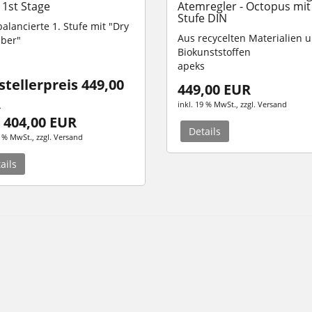
 1st Stage
Atemregler - Octopus mit 
Stufe DIN
alancierte 1. Stufe mit "Dry
Aus recycelten Materialien 
ber"
Biokunststoffen
s
apeks
stellerpreis 449,00
449,00 EUR
R
inkl. 19 % MwSt.
, zzgl.
Versand
 404,00 EUR
Details
9 % MwSt.
, zzgl.
Versand
ails