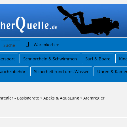
Warenkorb
ersport
Schnorcheln & Schwimmen
Surf & Board
Kin
Tauchzubehör
Sicherheit rund ums Wasser
Uhren & Kame
regler - Basisgeräte
»
Apeks & AquaLung
»
Atemregler