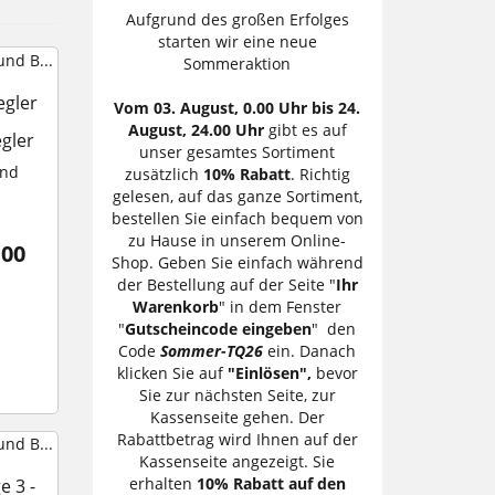
Aufgrund des großen Erfolges
starten wir eine neue
Sommeraktion
egler
Vom 03. August, 0.00 Uhr bis 24.
August, 24.00 Uhr
gibt es auf
gler
unser gesamtes Sortiment
und
zusätzlich
10% Rabatt
. Richtig
gelesen, auf das ganze Sortiment,
bestellen Sie einfach bequem von
zu Hause in unserem Online-
,00
Shop. Geben Sie einfach während
der Bestellung auf der Seite "
Ihr
Warenkorb
" in dem Fenster
"
Gutscheincode eingeben
" den
Code
Sommer-TQ26
ein. Danach
klicken Sie auf
"Einlösen",
bevor
Sie zur nächsten Seite, zur
Kassenseite gehen. Der
Rabattbetrag wird Ihnen auf der
Kassenseite angezeigt. Sie
erhalten
10% Rabatt auf den
e 3 -