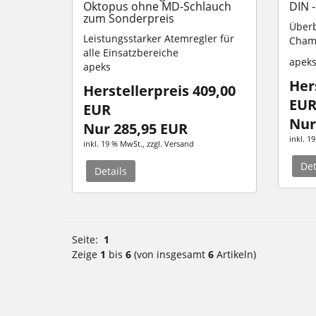
Oktopus ohne MD-Schlauch
DIN -
zum Sonderpreis
Überb
Leistungsstarker Atemregler für
Cham
alle Einsatzbereiche
apek
apeks
Her
Herstellerpreis 409,00
EU
EUR
Nur
Nur 285,95 EUR
inkl. 1
inkl. 19 % MwSt.
, zzgl.
Versand
Det
Details
Seite:
1
Zeige
1
bis
6
(von insgesamt
6
Artikeln)