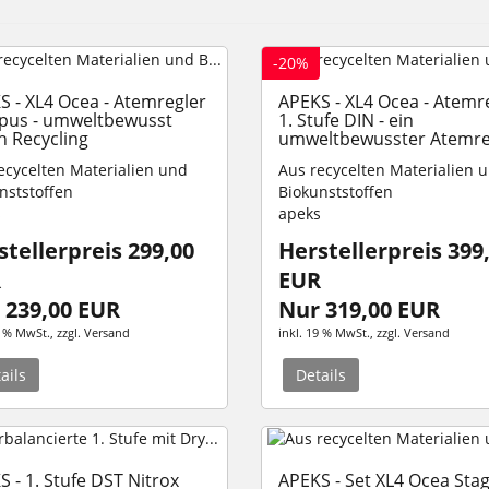
-20%
S - XL4 Ocea - Atemregler
APEKS - XL4 Ocea - Atemr
pus - umweltbewusst
1. Stufe DIN - ein
h Recycling
umweltbewusster Atemre
ecycelten Materialien und
Aus recycelten Materialien 
nststoffen
Biokunststoffen
s
apeks
stellerpreis 299,00
Herstellerpreis 399
R
EUR
 239,00 EUR
Nur 319,00 EUR
9 % MwSt.
, zzgl.
Versand
inkl. 19 % MwSt.
, zzgl.
Versand
ails
Details
 - 1. Stufe DST Nitrox
APEKS - Set XL4 Ocea Stag