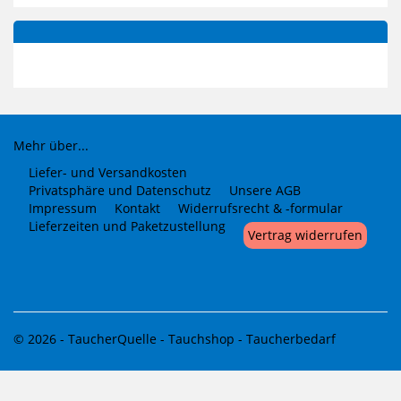
Mehr über...
Liefer- und Versandkosten
Privatsphäre und Datenschutz
Unsere AGB
Impressum
Kontakt
Widerrufsrecht & -formular
Lieferzeiten und Paketzustellung
Vertrag widerrufen
© 2026 -
TaucherQuelle - Tauchshop - Taucherbedarf