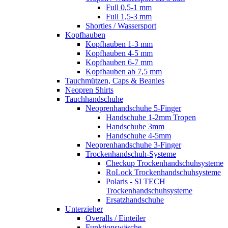
Full 0,5-1 mm
Full 1,5-3 mm
Shorties / Wassersport
Kopfhauben
Kopfhauben 1-3 mm
Kopfhauben 4-5 mm
Kopfhauben 6-7 mm
Kopfhauben ab 7,5 mm
Tauchmützen, Caps & Beanies
Neopren Shirts
Tauchhandschuhe
Neoprenhandschuhe 5-Finger
Handschuhe 1-2mm Tropen
Handschuhe 3mm
Handschuhe 4-5mm
Neoprenhandschuhe 3-Finger
Trockenhandschuh-Systeme
Checkup Trockenhandschuhsysteme
RoLock Trockenhandschuhsysteme
Polaris - SI TECH
Trockenhandschuhsysteme
Ersatzhandschuhe
Unterzieher
Overalls / Einteiler
Funktionswäsche