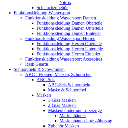
Nitrox
Schlauchzubehör
Funktionskleidung Wassersport
Funktionskleidung Wassersport Damen
Funktionskleidung Damen Oberteile
Funktionskleidung Damen Unterteile
Funktionskleidung Damen Einteiler
Funktionskleidung Wassersport Herren
Funktionskleidung Herren Oberteile
Funktionskleidung Herren Unterteile
Funktionskleidung Herren Einteiler
Funktionskleidung Wassersport Acessoires
Rash Guards
Schnorcheln & Schwimmen
ABC - Flossen, Masken, Schnorchel
ABC-Sets
ABC-Sets Schnorcheln
Maske & Schnorchel
Masken
1-Glas-Masken
2-Glas-Masken
Maskenbänder und -überzüge
Maskenbänder
Maskenbandschutz /-überzug
Zubehör Masken