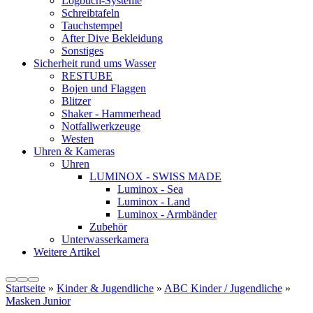
Logbuch-Systeme
Schreibtafeln
Tauchstempel
After Dive Bekleidung
Sonstiges
Sicherheit rund ums Wasser
RESTUBE
Bojen und Flaggen
Blitzer
Shaker - Hammerhead
Notfallwerkzeuge
Westen
Uhren & Kameras
Uhren
LUMINOX - SWISS MADE
Luminox - Sea
Luminox - Land
Luminox - Armbänder
Zubehör
Unterwasserkamera
Weitere Artikel
Startseite
»
Kinder & Jugendliche
»
ABC Kinder / Jugendliche
»
Masken Junior