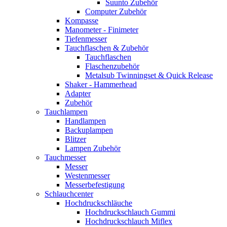
Suunto Zubehör
Computer Zubehör
Kompasse
Manometer - Finimeter
Tiefenmesser
Tauchflaschen & Zubehör
Tauchflaschen
Flaschenzubehör
Metalsub Twinningset & Quick Release
Shaker - Hammerhead
Adapter
Zubehör
Tauchlampen
Handlampen
Backuplampen
Blitzer
Lampen Zubehör
Tauchmesser
Messer
Westenmesser
Messerbefestigung
Schlauchcenter
Hochdruckschläuche
Hochdruckschlauch Gummi
Hochdruckschlauch Miflex