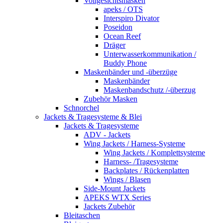
Vollgesichtsmasken
apeks / OTS
Interspiro Divator
Poseidon
Ocean Reef
Dräger
Unterwasserkommunikation /
Buddy Phone
Maskenbänder und -überzüge
Maskenbänder
Maskenbandschutz /-überzug
Zubehör Masken
Schnorchel
Jackets & Tragesysteme & Blei
Jackets & Tragesysteme
ADV - Jackets
Wing Jackets / Harness-Systeme
Wing Jackets / Komplettsysteme
Harness- /Tragesysteme
Backplates / Rückenplatten
Wings / Blasen
Side-Mount Jackets
APEKS WTX Series
Jackets Zubehör
Bleitaschen