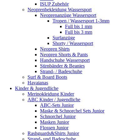
ISUP Zubehör
Neoprenbekleidung Wassersport
Neoprenanzüge Wassersport
Tropen / Wassersport 1-3mm
Full bis 1 mm
Full bis 3 mm
Surfanzüge
Shorty / Wassersport
Neopren Shirts
Neopren Shorts & Pants
Handschuhe Wassersport
Stirnbänder & Beanies
Strand- / Badeschuhe
Surf & Board Boots
Havaianas
Kinder & Jugendliche
Merinokleidung Kinder
ABC Kinder / Jugendliche
ABC-Sets Junior
Maske & Schnorchel Sets Junior
Schnorchel Junior
Masken Junior
Flossen Junior
Rashguards&Shirts Junior
Strand- und Badeschuhe