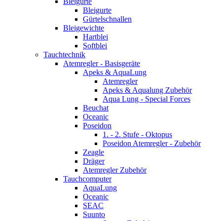
Bleigurte
Bleigurte
Gürtelschnallen
Bleigewichte
Hartblei
Softblei
Tauchtechnik
Atemregler - Basisgeräte
Apeks & AquaLung
Atemregler
Apeks & Aqualung Zubehör
Aqua Lung - Special Forces
Beuchat
Oceanic
Poseidon
1. - 2. Stufe - Oktopus
Poseidon Atemregler - Zubehör
Zeagle
Dräger
Atemregler Zubehör
Tauchcomputer
AquaLung
Oceanic
SEAC
Suunto