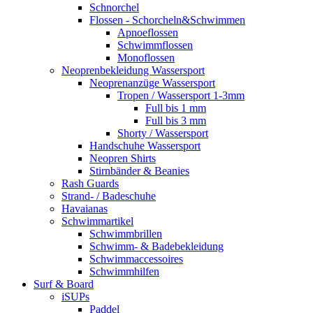
Schnorchel
Flossen - Schorcheln&Schwimmen
Apnoeflossen
Schwimmflossen
Monoflossen
Neoprenbekleidung Wassersport
Neoprenanzüge Wassersport
Tropen / Wassersport 1-3mm
Full bis 1 mm
Full bis 3 mm
Shorty / Wassersport
Handschuhe Wassersport
Neopren Shirts
Stirnbänder & Beanies
Rash Guards
Strand- / Badeschuhe
Havaianas
Schwimmartikel
Schwimmbrillen
Schwimm- & Badebekleidung
Schwimmaccessoires
Schwimmhilfen
Surf & Board
iSUPs
Paddel