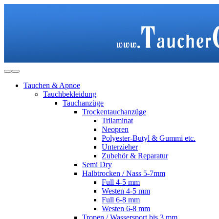
Tauchen & Apnoe
Tauchbekleidung
Tauchanzüge
Trockentauchanzüge
Trilaminat
Neopren
Polyester-Butyl & Gummi etc.
Unterzieher
Zubehör & Reparatur
Semi Dry
Halbtrocken / Nass 5-7mm
Full 4-5 mm
Westen 4-5 mm
Full 6-8 mm
Westen 6-8 mm
Tropen / Wassersport bis 3 mm