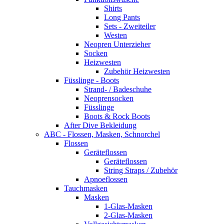
Shirts
Long Pants
Sets - Zweiteiler
Westen
Neopren Unterzieher
Socken
Heizwesten
Zubehör Heizwesten
Füsslinge - Boots
Strand- / Badeschuhe
Neoprensocken
Füsslinge
Boots & Rock Boots
After Dive Bekleidung
ABC - Flossen, Masken, Schnorchel
Flossen
Geräteflossen
Geräteflossen
String Straps / Zubehör
Apnoeflossen
Tauchmasken
Masken
1-Glas-Masken
2-Glas-Masken