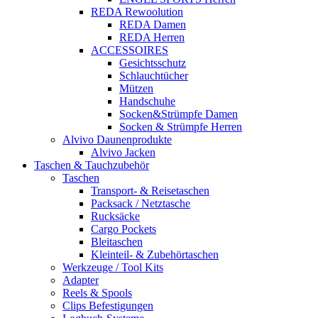
REDA Rewoolution
REDA Damen
REDA Herren
ACCESSOIRES
Gesichtsschutz
Schlauchtücher
Mützen
Handschuhe
Socken&Strümpfe Damen
Socken & Strümpfe Herren
Alvivo Daunenprodukte
Alvivo Jacken
Taschen & Tauchzubehör
Taschen
Transport- & Reisetaschen
Packsack / Netztasche
Rucksäcke
Cargo Pockets
Bleitaschen
Kleinteil- & Zubehörtaschen
Werkzeuge / Tool Kits
Adapter
Reels & Spools
Clips Befestigungen