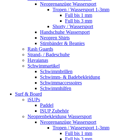
Neoprenanzüge Wassersport
Tropen / Wassersport 1-3mm
Full bis 1 mm
Full bis 3 mm
Shorty / Wassersport
Handschuhe Wassersport
Neopren Shirts
Stirnbänder & Beanies
Rash Guards
Strand- / Badeschuhe
Havaianas
Schwimmartikel
Schwimmbrillen
Schwimm- & Badebekleidung
Schwimmaccessoires
Schwimmhilfen
Surf & Board
iSUPs
Paddel
ISUP Zubehör
Neoprenbekleidung Wassersport
Neoprenanzüge Wassersport
Tropen / Wassersport 1-3mm
Full bis 1 mm
Full bis 3 mm