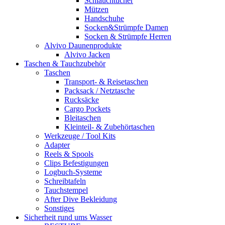
Schlauchtücher
Mützen
Handschuhe
Socken&Strümpfe Damen
Socken & Strümpfe Herren
Alvivo Daunenprodukte
Alvivo Jacken
Taschen & Tauchzubehör
Taschen
Transport- & Reisetaschen
Packsack / Netztasche
Rucksäcke
Cargo Pockets
Bleitaschen
Kleinteil- & Zubehörtaschen
Werkzeuge / Tool Kits
Adapter
Reels & Spools
Clips Befestigungen
Logbuch-Systeme
Schreibtafeln
Tauchstempel
After Dive Bekleidung
Sonstiges
Sicherheit rund ums Wasser