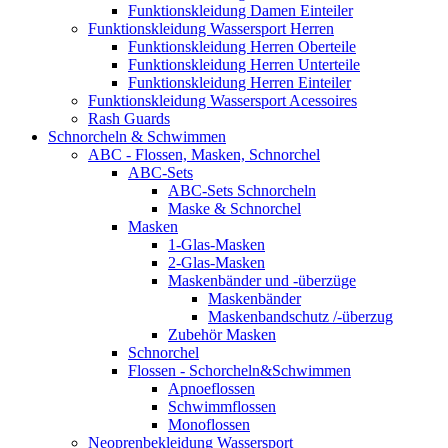
Funktionskleidung Damen Einteiler
Funktionskleidung Wassersport Herren
Funktionskleidung Herren Oberteile
Funktionskleidung Herren Unterteile
Funktionskleidung Herren Einteiler
Funktionskleidung Wassersport Acessoires
Rash Guards
Schnorcheln & Schwimmen
ABC - Flossen, Masken, Schnorchel
ABC-Sets
ABC-Sets Schnorcheln
Maske & Schnorchel
Masken
1-Glas-Masken
2-Glas-Masken
Maskenbänder und -überzüge
Maskenbänder
Maskenbandschutz /-überzug
Zubehör Masken
Schnorchel
Flossen - Schorcheln&Schwimmen
Apnoeflossen
Schwimmflossen
Monoflossen
Neoprenbekleidung Wassersport