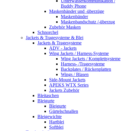
Unterwasserkommunikation /
Buddy Phone
Maskenbänder und -überzüge
Maskenbänder
Maskenbandschutz /-überzug
Zubehör Masken
Schnorchel
Jackets & Tragesysteme & Blei
Jackets & Tragesysteme
ADV - Jackets
Wing Jackets / Harness-Systeme
Wing Jackets / Komplettsysteme
Harness- /Tragesysteme
Backplates / Rückenplatten
Wings / Blasen
Side-Mount Jackets
APEKS WTX Series
Jackets Zubehör
Bleitaschen
Bleigurte
Bleigurte
Gürtelschnallen
Bleigewichte
Hartblei
Softblei