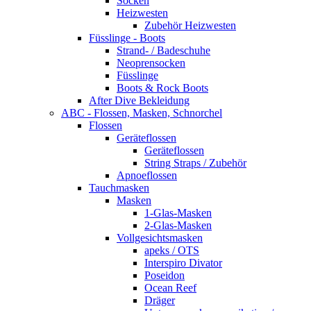
Socken
Heizwesten
Zubehör Heizwesten
Füsslinge - Boots
Strand- / Badeschuhe
Neoprensocken
Füsslinge
Boots & Rock Boots
After Dive Bekleidung
ABC - Flossen, Masken, Schnorchel
Flossen
Geräteflossen
Geräteflossen
String Straps / Zubehör
Apnoeflossen
Tauchmasken
Masken
1-Glas-Masken
2-Glas-Masken
Vollgesichtsmasken
apeks / OTS
Interspiro Divator
Poseidon
Ocean Reef
Dräger