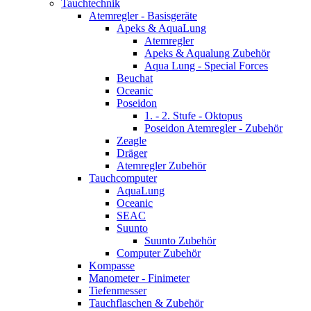
Tauchtechnik
Atemregler - Basisgeräte
Apeks & AquaLung
Atemregler
Apeks & Aqualung Zubehör
Aqua Lung - Special Forces
Beuchat
Oceanic
Poseidon
1. - 2. Stufe - Oktopus
Poseidon Atemregler - Zubehör
Zeagle
Dräger
Atemregler Zubehör
Tauchcomputer
AquaLung
Oceanic
SEAC
Suunto
Suunto Zubehör
Computer Zubehör
Kompasse
Manometer - Finimeter
Tiefenmesser
Tauchflaschen & Zubehör