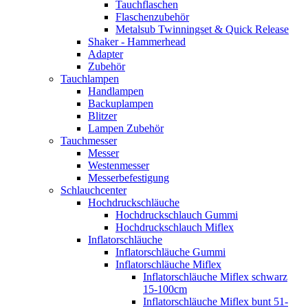
Tauchflaschen
Flaschenzubehör
Metalsub Twinningset & Quick Release
Shaker - Hammerhead
Adapter
Zubehör
Tauchlampen
Handlampen
Backuplampen
Blitzer
Lampen Zubehör
Tauchmesser
Messer
Westenmesser
Messerbefestigung
Schlauchcenter
Hochdruckschläuche
Hochdruckschlauch Gummi
Hochdruckschlauch Miflex
Inflatorschläuche
Inflatorschläuche Gummi
Inflatorschläuche Miflex
Inflatorschläuche Miflex schwarz
15-100cm
Inflatorschläuche Miflex bunt 51-