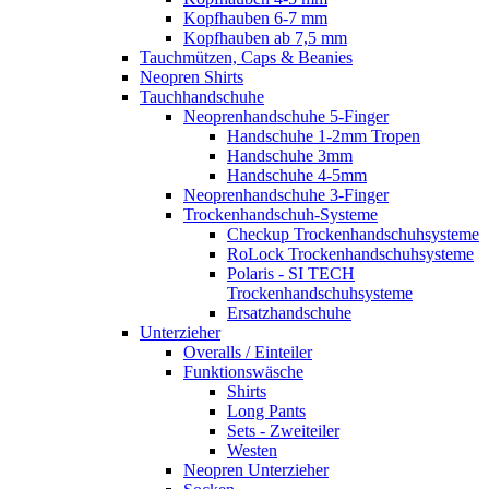
Kopfhauben 6-7 mm
Kopfhauben ab 7,5 mm
Tauchmützen, Caps & Beanies
Neopren Shirts
Tauchhandschuhe
Neoprenhandschuhe 5-Finger
Handschuhe 1-2mm Tropen
Handschuhe 3mm
Handschuhe 4-5mm
Neoprenhandschuhe 3-Finger
Trockenhandschuh-Systeme
Checkup Trockenhandschuhsysteme
RoLock Trockenhandschuhsysteme
Polaris - SI TECH
Trockenhandschuhsysteme
Ersatzhandschuhe
Unterzieher
Overalls / Einteiler
Funktionswäsche
Shirts
Long Pants
Sets - Zweiteiler
Westen
Neopren Unterzieher