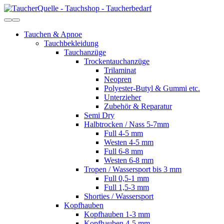
Tauchen & Apnoe
Tauchbekleidung
Tauchanzüge
Trockentauchanzüge
Trilaminat
Neopren
Polyester-Butyl & Gummi etc.
Unterzieher
Zubehör & Reparatur
Semi Dry
Halbtrocken / Nass 5-7mm
Full 4-5 mm
Westen 4-5 mm
Full 6-8 mm
Westen 6-8 mm
Tropen / Wassersport bis 3 mm
Full 0,5-1 mm
Full 1,5-3 mm
Shorties / Wassersport
Kopfhauben
Kopfhauben 1-3 mm
Kopfhauben 4-5 mm