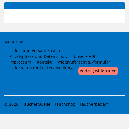
Mehr über...
Liefer- und Versandkosten
Privatsphäre und Datenschutz
Unsere AGB
Impressum
Kontakt
Widerrufsrecht & -formular
Lieferzeiten und Paketzustellung
Vertrag widerrufen
© 2026 -
TaucherQuelle - Tauchshop - Taucherbedarf