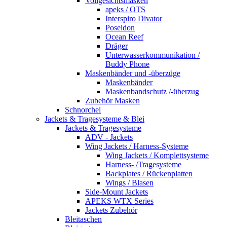
Vollgesichtsmasken
apeks / OTS
Interspiro Divator
Poseidon
Ocean Reef
Dräger
Unterwasserkommunikation /
Buddy Phone
Maskenbänder und -überzüge
Maskenbänder
Maskenbandschutz /-überzug
Zubehör Masken
Schnorchel
Jackets & Tragesysteme & Blei
Jackets & Tragesysteme
ADV - Jackets
Wing Jackets / Harness-Systeme
Wing Jackets / Komplettsysteme
Harness- /Tragesysteme
Backplates / Rückenplatten
Wings / Blasen
Side-Mount Jackets
APEKS WTX Series
Jackets Zubehör
Bleitaschen