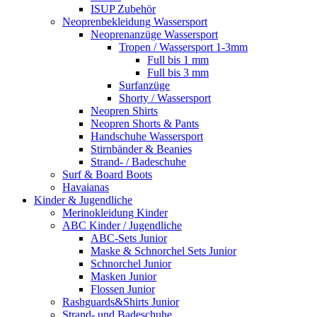
ISUP Zubehör
Neoprenbekleidung Wassersport
Neoprenanzüge Wassersport
Tropen / Wassersport 1-3mm
Full bis 1 mm
Full bis 3 mm
Surfanzüge
Shorty / Wassersport
Neopren Shirts
Neopren Shorts & Pants
Handschuhe Wassersport
Stirnbänder & Beanies
Strand- / Badeschuhe
Surf & Board Boots
Havaianas
Kinder & Jugendliche
Merinokleidung Kinder
ABC Kinder / Jugendliche
ABC-Sets Junior
Maske & Schnorchel Sets Junior
Schnorchel Junior
Masken Junior
Flossen Junior
Rashguards&Shirts Junior
Strand- und Badeschuhe