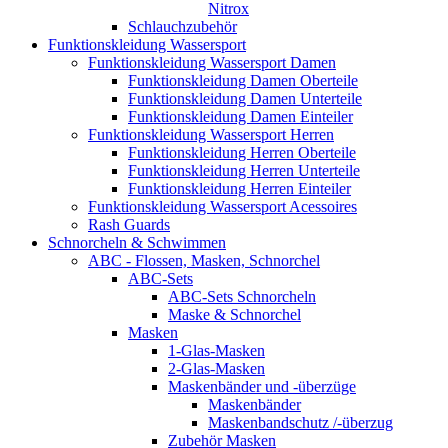
Nitrox
Schlauchzubehör
Funktionskleidung Wassersport
Funktionskleidung Wassersport Damen
Funktionskleidung Damen Oberteile
Funktionskleidung Damen Unterteile
Funktionskleidung Damen Einteiler
Funktionskleidung Wassersport Herren
Funktionskleidung Herren Oberteile
Funktionskleidung Herren Unterteile
Funktionskleidung Herren Einteiler
Funktionskleidung Wassersport Acessoires
Rash Guards
Schnorcheln & Schwimmen
ABC - Flossen, Masken, Schnorchel
ABC-Sets
ABC-Sets Schnorcheln
Maske & Schnorchel
Masken
1-Glas-Masken
2-Glas-Masken
Maskenbänder und -überzüge
Maskenbänder
Maskenbandschutz /-überzug
Zubehör Masken