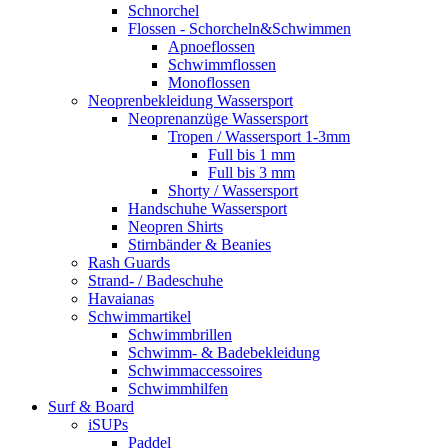
Schnorchel
Flossen - Schorcheln&Schwimmen
Apnoeflossen
Schwimmflossen
Monoflossen
Neoprenbekleidung Wassersport
Neoprenanzüge Wassersport
Tropen / Wassersport 1-3mm
Full bis 1 mm
Full bis 3 mm
Shorty / Wassersport
Handschuhe Wassersport
Neopren Shirts
Stirnbänder & Beanies
Rash Guards
Strand- / Badeschuhe
Havaianas
Schwimmartikel
Schwimmbrillen
Schwimm- & Badebekleidung
Schwimmaccessoires
Schwimmhilfen
Surf & Board
iSUPs
Paddel