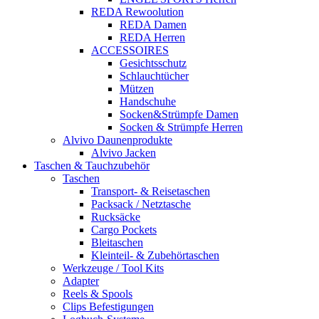
REDA Rewoolution
REDA Damen
REDA Herren
ACCESSOIRES
Gesichtsschutz
Schlauchtücher
Mützen
Handschuhe
Socken&Strümpfe Damen
Socken & Strümpfe Herren
Alvivo Daunenprodukte
Alvivo Jacken
Taschen & Tauchzubehör
Taschen
Transport- & Reisetaschen
Packsack / Netztasche
Rucksäcke
Cargo Pockets
Bleitaschen
Kleinteil- & Zubehörtaschen
Werkzeuge / Tool Kits
Adapter
Reels & Spools
Clips Befestigungen