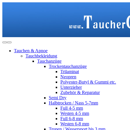
Tauchen & Apnoe
Tauchbekleidung
Tauchanzüge
Trockentauchanzüge
Trilaminat
Neopren
Polyester-Butyl & Gummi etc.
Unterzieher
Zubehör & Reparatur
Semi Dry
Halbtrocken / Nass 5-7mm
Full 4-5 mm
Westen 4-5 mm
Full 6-8 mm
Westen 6-8 mm
Tropen / Wassersport bis 3 mm