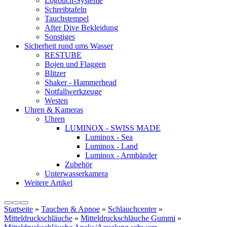
Logbuch-Systeme
Schreibtafeln
Tauchstempel
After Dive Bekleidung
Sonstiges
Sicherheit rund ums Wasser
RESTUBE
Bojen und Flaggen
Blitzer
Shaker - Hammerhead
Notfallwerkzeuge
Westen
Uhren & Kameras
Uhren
LUMINOX - SWISS MADE
Luminox - Sea
Luminox - Land
Luminox - Armbänder
Zubehör
Unterwasserkamera
Weitere Artikel
Startseite
»
Tauchen & Apnoe
»
Schlauchcenter
»
Mitteldruckschläuche
»
Mitteldruckschläuche Gummi
»