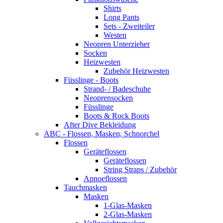
Shirts
Long Pants
Sets - Zweiteiler
Westen
Neopren Unterzieher
Socken
Heizwesten
Zubehör Heizwesten
Füsslinge - Boots
Strand- / Badeschuhe
Neoprensocken
Füsslinge
Boots & Rock Boots
After Dive Bekleidung
ABC - Flossen, Masken, Schnorchel
Flossen
Geräteflossen
Geräteflossen
String Straps / Zubehör
Apnoeflossen
Tauchmasken
Masken
1-Glas-Masken
2-Glas-Masken