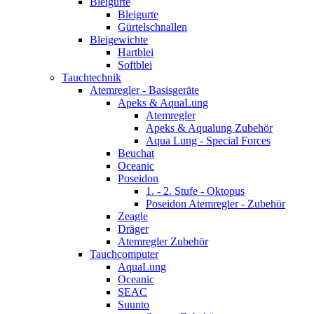
Bleigurte
Bleigurte
Gürtelschnallen
Bleigewichte
Hartblei
Softblei
Tauchtechnik
Atemregler - Basisgeräte
Apeks & AquaLung
Atemregler
Apeks & Aqualung Zubehör
Aqua Lung - Special Forces
Beuchat
Oceanic
Poseidon
1. - 2. Stufe - Oktopus
Poseidon Atemregler - Zubehör
Zeagle
Dräger
Atemregler Zubehör
Tauchcomputer
AquaLung
Oceanic
SEAC
Suunto