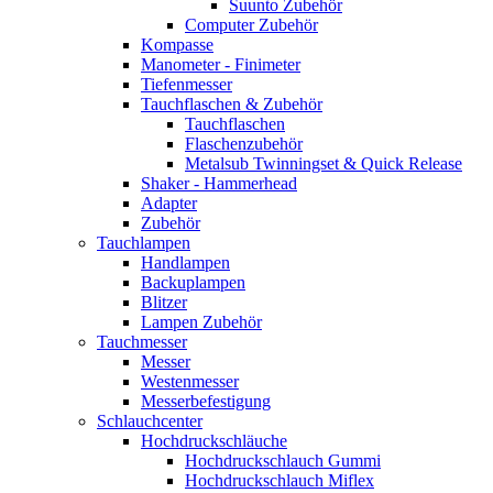
Suunto Zubehör
Computer Zubehör
Kompasse
Manometer - Finimeter
Tiefenmesser
Tauchflaschen & Zubehör
Tauchflaschen
Flaschenzubehör
Metalsub Twinningset & Quick Release
Shaker - Hammerhead
Adapter
Zubehör
Tauchlampen
Handlampen
Backuplampen
Blitzer
Lampen Zubehör
Tauchmesser
Messer
Westenmesser
Messerbefestigung
Schlauchcenter
Hochdruckschläuche
Hochdruckschlauch Gummi
Hochdruckschlauch Miflex