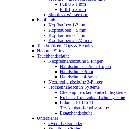
Full 0,5-1 mm
Full 1,5-3 mm
Shorties / Wassersport
Kopfhauben
Kopfhauben 1-3 mm
Kopfhauben 4-5 mm
Kopfhauben 6-7 mm
Kopfhauben ab 7,5 mm
Tauchmützen, Caps & Beanies
Neopren Shirts
Tauchhandschuhe
Neoprenhandschuhe 5-Finger
Handschuhe 1-2mm Tropen
Handschuhe 3mm
Handschuhe 4-5mm
Neoprenhandschuhe 3-Finger
Trockenhandschuh-Systeme
Checkup Trockenhandschuhsysteme
RoLock Trockenhandschuhsysteme
Polaris - SI TECH
Trockenhandschuhsysteme
Ersatzhandschuhe
Unterzieher
Overalls / Einteiler
Funktionswäsche