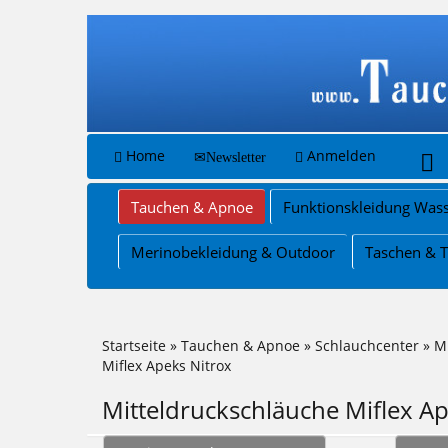
Home
Anmelden
Newsletter
Tauchen & Apnoe
Funktionskleidung Wass
Merinobekleidung & Outdoor
Taschen & 
Startseite
»
Tauchen & Apnoe
»
Schlauchcenter
»
M
Miflex Apeks Nitrox
Mitteldruckschläuche Miflex Ap