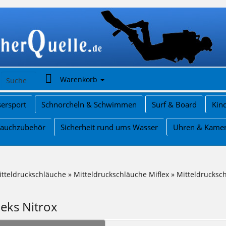
Warenkorb
ersport
Schnorcheln & Schwimmen
Surf & Board
Kin
Tauchzubehör
Sicherheit rund ums Wasser
Uhren & Kame
itteldruckschläuche
»
Mitteldruckschläuche Miflex
»
Mitteldrucksc
eks Nitrox