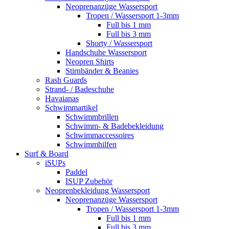
Neoprenanzüge Wassersport
Tropen / Wassersport 1-3mm
Full bis 1 mm
Full bis 3 mm
Shorty / Wassersport
Handschuhe Wassersport
Neopren Shirts
Stirnbänder & Beanies
Rash Guards
Strand- / Badeschuhe
Havaianas
Schwimmartikel
Schwimmbrillen
Schwimm- & Badebekleidung
Schwimmaccessoires
Schwimmhilfen
Surf & Board
iSUPs
Paddel
ISUP Zubehör
Neoprenbekleidung Wassersport
Neoprenanzüge Wassersport
Tropen / Wassersport 1-3mm
Full bis 1 mm
Full bis 3 mm