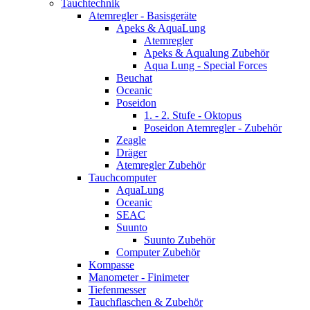
Tauchtechnik
Atemregler - Basisgeräte
Apeks & AquaLung
Atemregler
Apeks & Aqualung Zubehör
Aqua Lung - Special Forces
Beuchat
Oceanic
Poseidon
1. - 2. Stufe - Oktopus
Poseidon Atemregler - Zubehör
Zeagle
Dräger
Atemregler Zubehör
Tauchcomputer
AquaLung
Oceanic
SEAC
Suunto
Suunto Zubehör
Computer Zubehör
Kompasse
Manometer - Finimeter
Tiefenmesser
Tauchflaschen & Zubehör