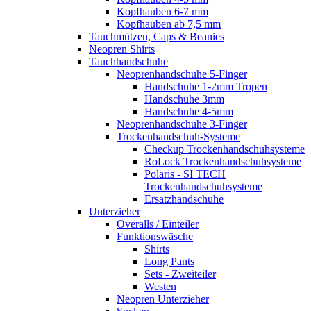
Kopfhauben 6-7 mm
Kopfhauben ab 7,5 mm
Tauchmützen, Caps & Beanies
Neopren Shirts
Tauchhandschuhe
Neoprenhandschuhe 5-Finger
Handschuhe 1-2mm Tropen
Handschuhe 3mm
Handschuhe 4-5mm
Neoprenhandschuhe 3-Finger
Trockenhandschuh-Systeme
Checkup Trockenhandschuhsysteme
RoLock Trockenhandschuhsysteme
Polaris - SI TECH
Trockenhandschuhsysteme
Ersatzhandschuhe
Unterzieher
Overalls / Einteiler
Funktionswäsche
Shirts
Long Pants
Sets - Zweiteiler
Westen
Neopren Unterzieher