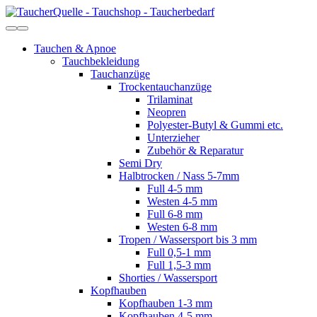
Tauchen & Apnoe
Tauchbekleidung
Tauchanzüge
Trockentauchanzüge
Trilaminat
Neopren
Polyester-Butyl & Gummi etc.
Unterzieher
Zubehör & Reparatur
Semi Dry
Halbtrocken / Nass 5-7mm
Full 4-5 mm
Westen 4-5 mm
Full 6-8 mm
Westen 6-8 mm
Tropen / Wassersport bis 3 mm
Full 0,5-1 mm
Full 1,5-3 mm
Shorties / Wassersport
Kopfhauben
Kopfhauben 1-3 mm
Kopfhauben 4-5 mm