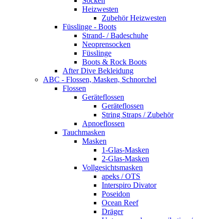
Socken
Heizwesten
Zubehör Heizwesten
Füsslinge - Boots
Strand- / Badeschuhe
Neoprensocken
Füsslinge
Boots & Rock Boots
After Dive Bekleidung
ABC - Flossen, Masken, Schnorchel
Flossen
Geräteflossen
Geräteflossen
String Straps / Zubehör
Apnoeflossen
Tauchmasken
Masken
1-Glas-Masken
2-Glas-Masken
Vollgesichtsmasken
apeks / OTS
Interspiro Divator
Poseidon
Ocean Reef
Dräger