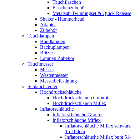
Tauchflaschen
Flaschenzubehör
Metalsub Twinningset & Quick Release
Shaker - Hammerhead
Adapter
Zubehör
Tauchlampen
Handlampen
Backuplampen
Blitzer
Lampen Zubehör
Tauchmesser
Messer
Westenmesser
Messerbefestigung
Schlauchcenter
Hochdruckschläuche
Hochdruckschlauch Gummi
Hochdruckschlauch Miflex
Inflatorschläuche
Inflatorschläuche Gummi
Inflatorschläuche Miflex
Inflatorschläuche Miflex schwarz
15-100cm
Inflatorschläuche Miflex bunt 51-