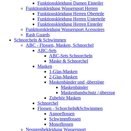
Funktionskleidung Damen Einteiler
Funktionskleidung Wassersport Herren
Funktionskleidung Herren Oberteile
Funktionskleidung Herren Unterteile
Funktionskleidung Herren Einteiler
Funktionskleidung Wassersport Acessoires
Rash Guards
Schnorcheln & Schwimmen
ABC - Flossen, Masken, Schnorchel
ABC-Sets
ABC-Sets Schnorcheln
Maske & Schnorchel
Masken
1-Glas-Masken
2-Glas-Masken
Maskenbänder und -überzüge
Maskenbänder
Maskenbandschutz /-überzug
Zubehör Masken
Schnorchel
Flossen - Schorcheln&Schwimmen
Apnoeflossen
Schwimmflossen
Monoflossen
Neoprenbekleidung Wassersport