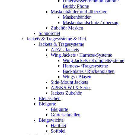
Unterwasserkommunikation /
Buddy Phone
Maskenbänder und -überzüge
Maskenbänder
Maskenbandschutz /-überzug
Zubehör Masken
Schnorchel
Jackets & Tragesysteme & Blei
Jackets & Tragesysteme
ADV - Jackets
Wing Jackets / Harness-Systeme
Wing Jackets / Komplettsysteme
Harness- /Tragesysteme
Backplates / Rückenplatten
Wings / Blasen
Side-Mount Jackets
APEKS WTX Series
Jackets Zubehör
Bleitaschen
Bleigurte
Bleigurte
Gürtelschnallen
Bleigewichte
Hartblei
Softblei