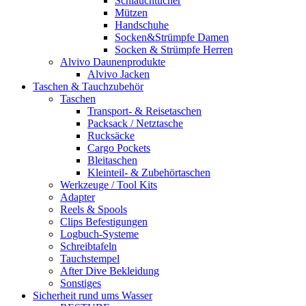
Schlauchtücher
Mützen
Handschuhe
Socken&Strümpfe Damen
Socken & Strümpfe Herren
Alvivo Daunenprodukte
Alvivo Jacken
Taschen & Tauchzubehör
Taschen
Transport- & Reisetaschen
Packsack / Netztasche
Rucksäcke
Cargo Pockets
Bleitaschen
Kleinteil- & Zubehörtaschen
Werkzeuge / Tool Kits
Adapter
Reels & Spools
Clips Befestigungen
Logbuch-Systeme
Schreibtafeln
Tauchstempel
After Dive Bekleidung
Sonstiges
Sicherheit rund ums Wasser