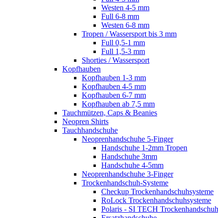
Westen 4-5 mm
Full 6-8 mm
Westen 6-8 mm
Tropen / Wassersport bis 3 mm
Full 0,5-1 mm
Full 1,5-3 mm
Shorties / Wassersport
Kopfhauben
Kopfhauben 1-3 mm
Kopfhauben 4-5 mm
Kopfhauben 6-7 mm
Kopfhauben ab 7,5 mm
Tauchmützen, Caps & Beanies
Neopren Shirts
Tauchhandschuhe
Neoprenhandschuhe 5-Finger
Handschuhe 1-2mm Tropen
Handschuhe 3mm
Handschuhe 4-5mm
Neoprenhandschuhe 3-Finger
Trockenhandschuh-Systeme
Checkup Trockenhandschuhsysteme
RoLock Trockenhandschuhsysteme
Polaris - SI TECH Trockenhandschu
Ersatzhandschuhe