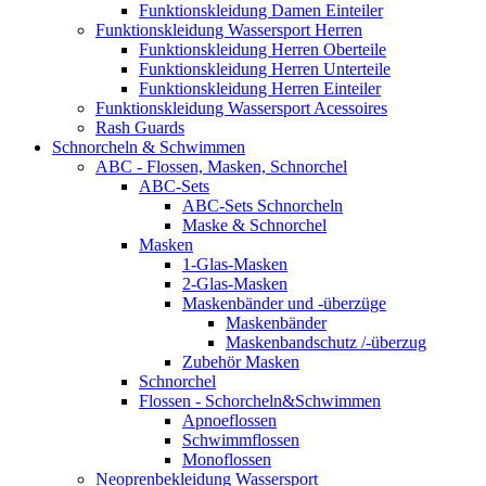
Funktionskleidung Damen Einteiler
Funktionskleidung Wassersport Herren
Funktionskleidung Herren Oberteile
Funktionskleidung Herren Unterteile
Funktionskleidung Herren Einteiler
Funktionskleidung Wassersport Acessoires
Rash Guards
Schnorcheln & Schwimmen
ABC - Flossen, Masken, Schnorchel
ABC-Sets
ABC-Sets Schnorcheln
Maske & Schnorchel
Masken
1-Glas-Masken
2-Glas-Masken
Maskenbänder und -überzüge
Maskenbänder
Maskenbandschutz /-überzug
Zubehör Masken
Schnorchel
Flossen - Schorcheln&Schwimmen
Apnoeflossen
Schwimmflossen
Monoflossen
Neoprenbekleidung Wassersport