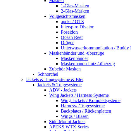
Masken
1-Glas-Masken
2-Glas-Masken
Vollgesichtsmasken
apeks / OTS
Interspiro Divator
Poseidon
Ocean Reef
Dräger
Unterwasserkommunikation / Buddy
Maskenbänder und -überzüge
Maskenbänder
Maskenbandschutz /-überzug
Zubehör Masken
Schnorchel
Jackets & Tragesysteme & Blei
Jackets & Tragesysteme
ADV - Jackets
Wing Jackets / Harness-Systeme
Wing Jackets / Komplettsysteme
Harness- /Tragesysteme
Backplates / Rückenplatten
Wings / Blasen
Side-Mount Jackets
APEKS WTX Series