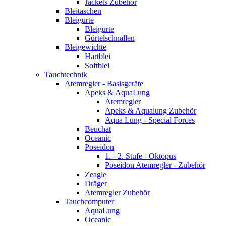
Jackets Zubehör
Bleitaschen
Bleigurte
Bleigurte
Gürtelschnallen
Bleigewichte
Hartblei
Softblei
Tauchtechnik
Atemregler - Basisgeräte
Apeks & AquaLung
Atemregler
Apeks & Aqualung Zubehör
Aqua Lung - Special Forces
Beuchat
Oceanic
Poseidon
1. - 2. Stufe - Oktopus
Poseidon Atemregler - Zubehör
Zeagle
Dräger
Atemregler Zubehör
Tauchcomputer
AquaLung
Oceanic