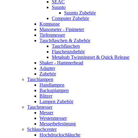
SEAC
Suunto
Suunto Zubehör
Computer Zubehör
Kompasse
Manometer - Finimeter
Tiefenmesser
Tauchflaschen & Zubehör
Tauchflaschen
Flaschenzubehör
Metalsub Twinningset & Quick Release
Shaker - Hammerhead
Adapter
Zubehör
Tauchlampen
Handlampen
Backuplampen
Blitzer
Lampen Zubehör
Tauchmesser
Messer
Westenmesser
Messerbefestigung
Schlauchcenter
Hochdruckschläuche