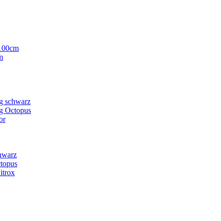
-100cm
m
g schwarz
g Octopus
or
hwarz
ctopus
itrox