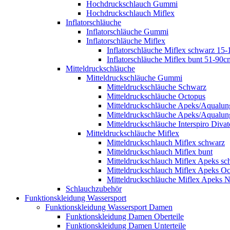
Hochdruckschlauch Gummi
Hochdruckschlauch Miflex
Inflatorschläuche
Inflatorschläuche Gummi
Inflatorschläuche Miflex
Inflatorschläuche Miflex schwarz 15
Inflatorschläuche Miflex bunt 51-90c
Mitteldruckschläuche
Mitteldruckschläuche Gummi
Mitteldruckschläuche Schwarz
Mitteldruckschläuche Octopus
Mitteldruckschläuche Apeks/Aqualun
Mitteldruckschläuche Apeks/Aqualun
Mitteldruckschläuche Interspiro Divat
Mitteldruckschläuche Miflex
Mitteldruckschlauch Miflex schwarz
Mitteldruckschlauch Miflex bunt
Mitteldruckschlauch Miflex Apeks sc
Mitteldruckschlauch Miflex Apeks O
Mitteldruckschläuche Miflex Apeks N
Schlauchzubehör
Funktionskleidung Wassersport
Funktionskleidung Wassersport Damen
Funktionskleidung Damen Oberteile
Funktionskleidung Damen Unterteile