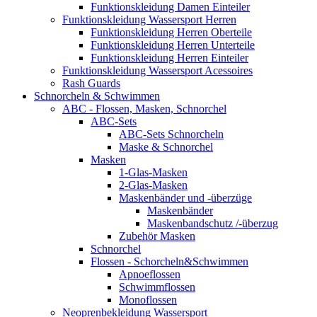
Funktionskleidung Damen Einteiler
Funktionskleidung Wassersport Herren
Funktionskleidung Herren Oberteile
Funktionskleidung Herren Unterteile
Funktionskleidung Herren Einteiler
Funktionskleidung Wassersport Acessoires
Rash Guards
Schnorcheln & Schwimmen
ABC - Flossen, Masken, Schnorchel
ABC-Sets
ABC-Sets Schnorcheln
Maske & Schnorchel
Masken
1-Glas-Masken
2-Glas-Masken
Maskenbänder und -überzüge
Maskenbänder
Maskenbandschutz /-überzug
Zubehör Masken
Schnorchel
Flossen - Schorcheln&Schwimmen
Apnoeflossen
Schwimmflossen
Monoflossen
Neoprenbekleidung Wassersport