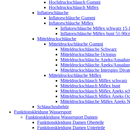
Hochdruckschlauch Gummi
Hochdruckschlauch Miflex
Inflatorschläuche
Inflatorschläuche Gummi
Inflatorschläuche Miflex
Inflatorschläuche Miflex schwarz 15
Inflatorschläuche Miflex bunt 51-90c
Mitteldruckschläuche
Mitteldruckschläuche Gummi
Mitteldruckschläuche Schwarz
Mitteldruckschläuche Octopus
Mitteldruckschläuche Apeks/Aqualun
Mitteldruckschläuche Apeks/Aqualun
Mitteldruckschläuche Interspiro Divat
Mitteldruckschläuche Miflex
Mitteldruckschlauch Miflex schwarz
Mitteldruckschlauch Miflex bunt
Mitteldruckschlauch Miflex Apeks sc
Mitteldruckschlauch Miflex Apeks O
Mitteldruckschläuche Miflex Apeks N
Schlauchzubehör
Funktionskleidung Wassersport
Funktionskleidung Wassersport Damen
Funktionskleidung Damen Oberteile
Funktionskleidung Damen Unterteile