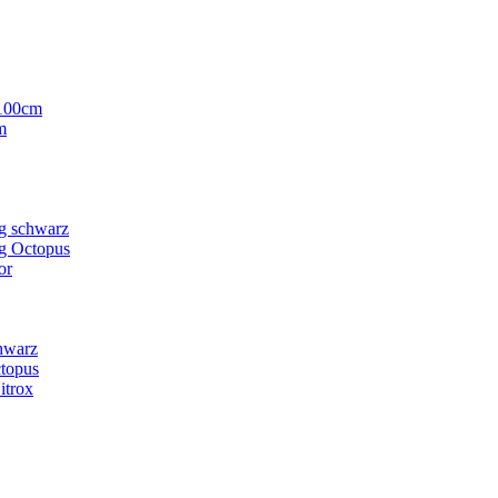
-100cm
m
g schwarz
g Octopus
or
hwarz
ctopus
itrox