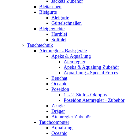
Jackets Zubehör
Bleitaschen
Bleigurte
Bleigurte
Gürtelschnallen
Bleigewichte
Hartblei
Softblei
Tauchtechnik
Atemregler - Basisgeräte
Apeks & AquaLung
Atemregler
Apeks & Aqualung Zubehör
Aqua Lung - Special Forces
Beuchat
Oceanic
Poseidon
1. - 2. Stufe - Oktopus
Poseidon Atemregler - Zubehör
Zeagle
Dräger
Atemregler Zubehör
Tauchcomputer
AquaLung
Oceanic