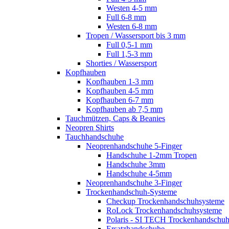
Westen 4-5 mm
Full 6-8 mm
Westen 6-8 mm
Tropen / Wassersport bis 3 mm
Full 0,5-1 mm
Full 1,5-3 mm
Shorties / Wassersport
Kopfhauben
Kopfhauben 1-3 mm
Kopfhauben 4-5 mm
Kopfhauben 6-7 mm
Kopfhauben ab 7,5 mm
Tauchmützen, Caps & Beanies
Neopren Shirts
Tauchhandschuhe
Neoprenhandschuhe 5-Finger
Handschuhe 1-2mm Tropen
Handschuhe 3mm
Handschuhe 4-5mm
Neoprenhandschuhe 3-Finger
Trockenhandschuh-Systeme
Checkup Trockenhandschuhsysteme
RoLock Trockenhandschuhsysteme
Polaris - SI TECH Trockenhandschu
Ersatzhandschuhe