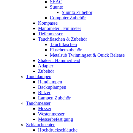
SEAC
Suunto
Suunto Zubehör
Computer Zubehör
Kompasse
Manometer - Finimeter
Tiefenmesser
Tauchflaschen & Zubehör
Tauchflaschen
Flaschenzubehör
Metalsub Twinningset & Quick Release
Shaker - Hammerhead
Adapter
Zubehör
Tauchlampen
Handlampen
Backuplampen
Blitzer
Lampen Zubehör
Tauchmesser
Messer
Westenmesser
Messerbefestigung
Schlauchcenter
Hochdruckschläuche