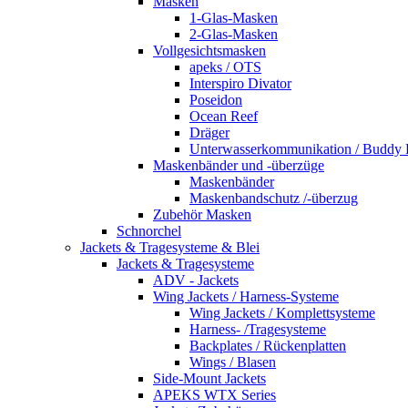
Masken
1-Glas-Masken
2-Glas-Masken
Vollgesichtsmasken
apeks / OTS
Interspiro Divator
Poseidon
Ocean Reef
Dräger
Unterwasserkommunikation / Buddy
Maskenbänder und -überzüge
Maskenbänder
Maskenbandschutz /-überzug
Zubehör Masken
Schnorchel
Jackets & Tragesysteme & Blei
Jackets & Tragesysteme
ADV - Jackets
Wing Jackets / Harness-Systeme
Wing Jackets / Komplettsysteme
Harness- /Tragesysteme
Backplates / Rückenplatten
Wings / Blasen
Side-Mount Jackets
APEKS WTX Series