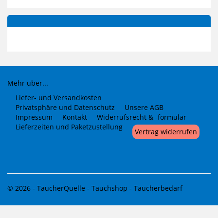
Mehr über...
Liefer- und Versandkosten
Privatsphäre und Datenschutz
Unsere AGB
Impressum
Kontakt
Widerrufsrecht & -formular
Lieferzeiten und Paketzustellung
Vertrag widerrufen
© 2026 -
TaucherQuelle - Tauchshop - Taucherbedarf