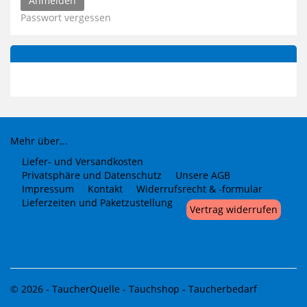
Passwort vergessen
Mehr über...
Liefer- und Versandkosten
Privatsphäre und Datenschutz
Unsere AGB
Impressum
Kontakt
Widerrufsrecht & -formular
Lieferzeiten und Paketzustellung
Vertrag widerrufen
© 2026 -
TaucherQuelle - Tauchshop - Taucherbedarf