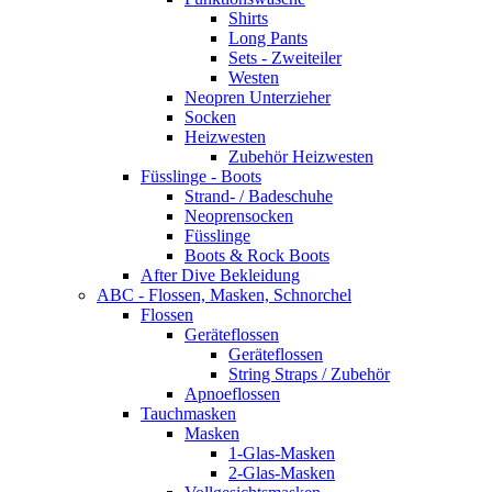
Shirts
Long Pants
Sets - Zweiteiler
Westen
Neopren Unterzieher
Socken
Heizwesten
Zubehör Heizwesten
Füsslinge - Boots
Strand- / Badeschuhe
Neoprensocken
Füsslinge
Boots & Rock Boots
After Dive Bekleidung
ABC - Flossen, Masken, Schnorchel
Flossen
Geräteflossen
Geräteflossen
String Straps / Zubehör
Apnoeflossen
Tauchmasken
Masken
1-Glas-Masken
2-Glas-Masken