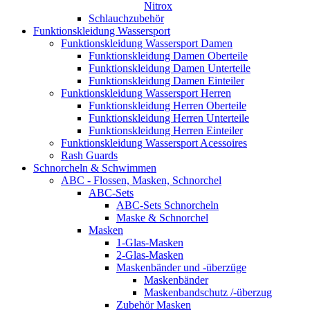
Nitrox
Schlauchzubehör
Funktionskleidung Wassersport
Funktionskleidung Wassersport Damen
Funktionskleidung Damen Oberteile
Funktionskleidung Damen Unterteile
Funktionskleidung Damen Einteiler
Funktionskleidung Wassersport Herren
Funktionskleidung Herren Oberteile
Funktionskleidung Herren Unterteile
Funktionskleidung Herren Einteiler
Funktionskleidung Wassersport Acessoires
Rash Guards
Schnorcheln & Schwimmen
ABC - Flossen, Masken, Schnorchel
ABC-Sets
ABC-Sets Schnorcheln
Maske & Schnorchel
Masken
1-Glas-Masken
2-Glas-Masken
Maskenbänder und -überzüge
Maskenbänder
Maskenbandschutz /-überzug
Zubehör Masken