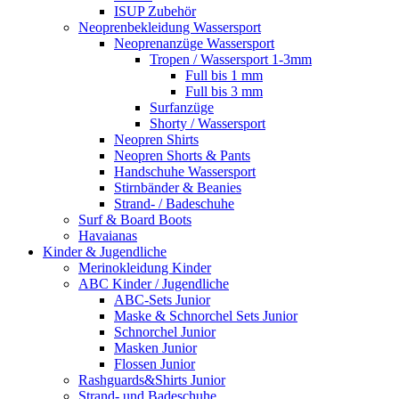
ISUP Zubehör
Neoprenbekleidung Wassersport
Neoprenanzüge Wassersport
Tropen / Wassersport 1-3mm
Full bis 1 mm
Full bis 3 mm
Surfanzüge
Shorty / Wassersport
Neopren Shirts
Neopren Shorts & Pants
Handschuhe Wassersport
Stirnbänder & Beanies
Strand- / Badeschuhe
Surf & Board Boots
Havaianas
Kinder & Jugendliche
Merinokleidung Kinder
ABC Kinder / Jugendliche
ABC-Sets Junior
Maske & Schnorchel Sets Junior
Schnorchel Junior
Masken Junior
Flossen Junior
Rashguards&Shirts Junior
Strand- und Badeschuhe