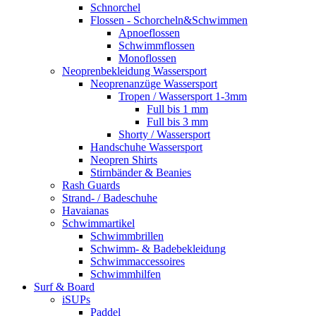
Schnorchel
Flossen - Schorcheln&Schwimmen
Apnoeflossen
Schwimmflossen
Monoflossen
Neoprenbekleidung Wassersport
Neoprenanzüge Wassersport
Tropen / Wassersport 1-3mm
Full bis 1 mm
Full bis 3 mm
Shorty / Wassersport
Handschuhe Wassersport
Neopren Shirts
Stirnbänder & Beanies
Rash Guards
Strand- / Badeschuhe
Havaianas
Schwimmartikel
Schwimmbrillen
Schwimm- & Badebekleidung
Schwimmaccessoires
Schwimmhilfen
Surf & Board
iSUPs
Paddel