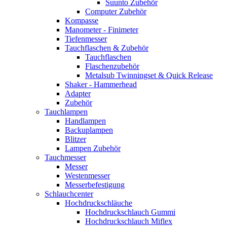
Suunto Zubehör
Computer Zubehör
Kompasse
Manometer - Finimeter
Tiefenmesser
Tauchflaschen & Zubehör
Tauchflaschen
Flaschenzubehör
Metalsub Twinningset & Quick Release
Shaker - Hammerhead
Adapter
Zubehör
Tauchlampen
Handlampen
Backuplampen
Blitzer
Lampen Zubehör
Tauchmesser
Messer
Westenmesser
Messerbefestigung
Schlauchcenter
Hochdruckschläuche
Hochdruckschlauch Gummi
Hochdruckschlauch Miflex