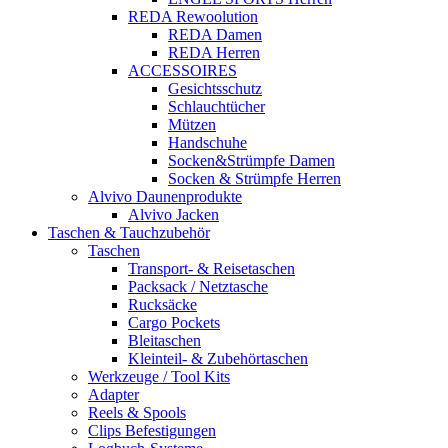
REDA Rewoolution
REDA Damen
REDA Herren
ACCESSOIRES
Gesichtsschutz
Schlauchtücher
Mützen
Handschuhe
Socken&Strümpfe Damen
Socken & Strümpfe Herren
Alvivo Daunenprodukte
Alvivo Jacken
Taschen & Tauchzubehör
Taschen
Transport- & Reisetaschen
Packsack / Netztasche
Rucksäcke
Cargo Pockets
Bleitaschen
Kleinteil- & Zubehörtaschen
Werkzeuge / Tool Kits
Adapter
Reels & Spools
Clips Befestigungen