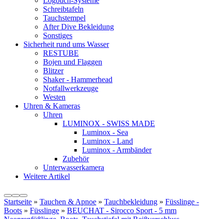
Logbuch-Systeme
Schreibtafeln
Tauchstempel
After Dive Bekleidung
Sonstiges
Sicherheit rund ums Wasser
RESTUBE
Bojen und Flaggen
Blitzer
Shaker - Hammerhead
Notfallwerkzeuge
Westen
Uhren & Kameras
Uhren
LUMINOX - SWISS MADE
Luminox - Sea
Luminox - Land
Luminox - Armbänder
Zubehör
Unterwasserkamera
Weitere Artikel
Startseite
»
Tauchen & Apnoe
»
Tauchbekleidung
»
Füsslinge -
Boots
»
Füsslinge
»
BEUCHAT - Sirocco Sport - 5 mm