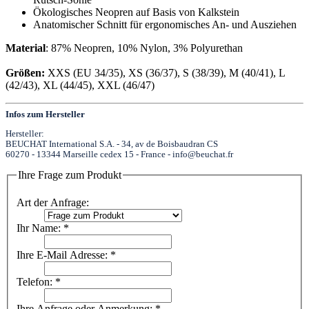
Ökologisches Neopren auf Basis von Kalkstein
Anatomischer Schnitt für ergonomisches An- und Ausziehen
Material
:
87% Neopren, 10% Nylon, 3% Polyurethan
Größen:
XXS (EU 34/35), XS (36/37), S (38/39), M (40/41), L
(42/43), XL (44/45), XXL (46/47)
Infos zum Hersteller
Hersteller:
BEUCHAT International S.A. - 34, av de Boisbaudran CS
60270 - 13344 Marseille cedex 15 - France - info@beuchat.fr
Ihre Frage zum Produkt
Art der Anfrage:
Ihr Name: *
Ihre E-Mail Adresse: *
Telefon: *
Ihre Anfrage oder Anmerkung: *