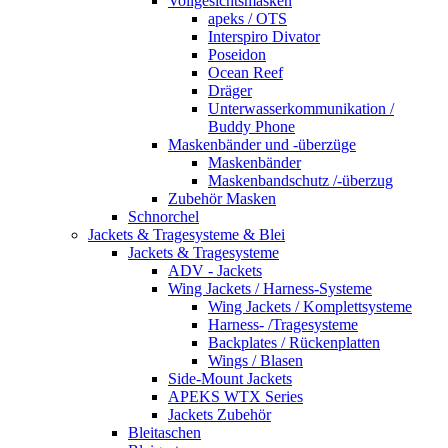
Vollgesichtsmasken
apeks / OTS
Interspiro Divator
Poseidon
Ocean Reef
Dräger
Unterwasserkommunikation /
Buddy Phone
Maskenbänder und -überzüge
Maskenbänder
Maskenbandschutz /-überzug
Zubehör Masken
Schnorchel
Jackets & Tragesysteme & Blei
Jackets & Tragesysteme
ADV - Jackets
Wing Jackets / Harness-Systeme
Wing Jackets / Komplettsysteme
Harness- /Tragesysteme
Backplates / Rückenplatten
Wings / Blasen
Side-Mount Jackets
APEKS WTX Series
Jackets Zubehör
Bleitaschen