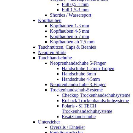
Full 0,5-1 mm
Full 1,5-3 mm
Shorties / Wassersport
Kopfhauben
Kopfhauben 1-3 mm
Kopfhauben 4-5 mm
Kopfhauben 6-7 mm
Kopfhauben ab 7,5 mm
Tauchmützen, Caps & Beanies
Neopren Shirts
Tauchhandschuhe
Neoprenhandschuhe 5-Finger
Handschuhe 1-2mm Tropen
Handschuhe 3mm
Handschuhe 4-5mm
Neoprenhandschuhe 3-Finger
Trockenhandschuh-Systeme
Checkup Trockenhandschuhsysteme
RoLock Trockenhandschuhsysteme
Polaris - SI TECH
Trockenhandschuhsysteme
Ersatzhandschuhe
Unterzieher
Overalls / Einteiler
Funktionswäsche