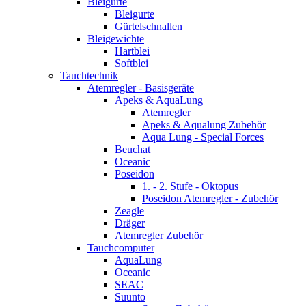
Bleigurte
Bleigurte
Gürtelschnallen
Bleigewichte
Hartblei
Softblei
Tauchtechnik
Atemregler - Basisgeräte
Apeks & AquaLung
Atemregler
Apeks & Aqualung Zubehör
Aqua Lung - Special Forces
Beuchat
Oceanic
Poseidon
1. - 2. Stufe - Oktopus
Poseidon Atemregler - Zubehör
Zeagle
Dräger
Atemregler Zubehör
Tauchcomputer
AquaLung
Oceanic
SEAC
Suunto