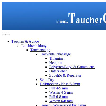
Tauchen & Apnoe
Tauchbekleidung
Tauchanzüge
Trockentauchanzüge
Trilaminat
Neopren
Polyester-Butyl & Gummi etc.
Unterzieher
Zubehör & Reparatur
Semi Dry
Halbtrocken / Nass 5-7mm
Full 4-5 mm
Westen 4-5 mm
Full 6-8 mm
Westen 6-8 mm
Tropen / Wassersport bis 3 mm