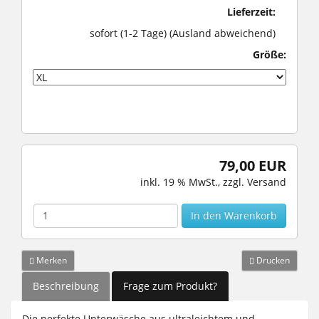
Lieferzeit:
sofort (1-2 Tage)
(Ausland abweichend)
Größe:
79,00 EUR
inkl. 19 % MwSt.
, zzgl.
Versand
In den Warenkorb
Merken
Drucken
Beschreibung
Frage zum Produkt?
Die perfekte Unterwäsche aus ultraleichtem und