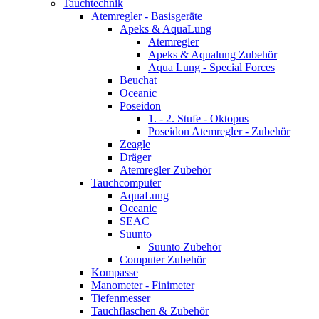
Tauchtechnik
Atemregler - Basisgeräte
Apeks & AquaLung
Atemregler
Apeks & Aqualung Zubehör
Aqua Lung - Special Forces
Beuchat
Oceanic
Poseidon
1. - 2. Stufe - Oktopus
Poseidon Atemregler - Zubehör
Zeagle
Dräger
Atemregler Zubehör
Tauchcomputer
AquaLung
Oceanic
SEAC
Suunto
Suunto Zubehör
Computer Zubehör
Kompasse
Manometer - Finimeter
Tiefenmesser
Tauchflaschen & Zubehör