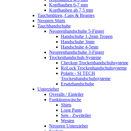
Kopfhauben 6-7 mm
Kopfhauben ab 7,5 mm
Tauchmützen, Caps & Beanies
Neopren Shirts
Tauchhandschuhe
Neoprenhandschuhe 5-Finger
Handschuhe 1-2mm Tropen
Handschuhe 3mm
Handschuhe 4-5mm
Neoprenhandschuhe 3-Finger
Trockenhandschuh-Systeme
Checkup Trockenhandschuhsysteme
RoLock Trockenhandschuhsysteme
Polaris - SI TECH
Trockenhandschuhsysteme
Ersatzhandschuhe
Unterzieher
Overalls / Einteiler
Funktionswäsche
Shirts
Long Pants
Sets - Zweiteiler
Westen
Neopren Unterzieher