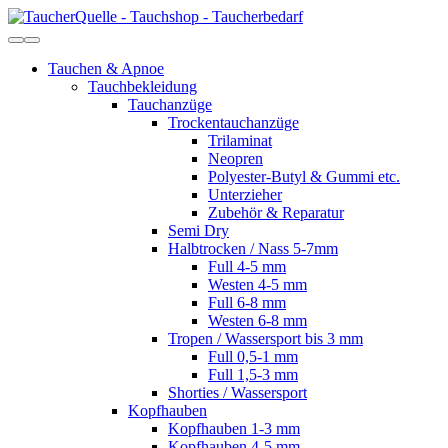
Tauchen & Apnoe
Tauchbekleidung
Tauchanzüge
Trockentauchanzüge
Trilaminat
Neopren
Polyester-Butyl & Gummi etc.
Unterzieher
Zubehör & Reparatur
Semi Dry
Halbtrocken / Nass 5-7mm
Full 4-5 mm
Westen 4-5 mm
Full 6-8 mm
Westen 6-8 mm
Tropen / Wassersport bis 3 mm
Full 0,5-1 mm
Full 1,5-3 mm
Shorties / Wassersport
Kopfhauben
Kopfhauben 1-3 mm
Kopfhauben 4-5 mm