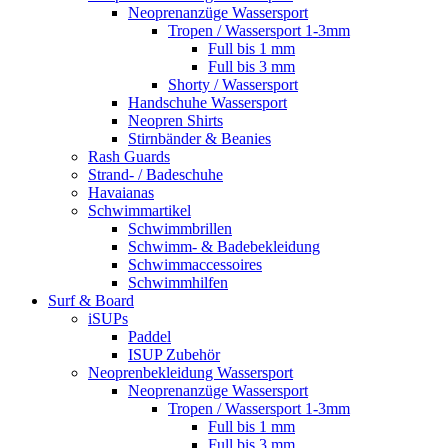
Neoprenanzüge Wassersport
Tropen / Wassersport 1-3mm
Full bis 1 mm
Full bis 3 mm
Shorty / Wassersport
Handschuhe Wassersport
Neopren Shirts
Stirnbänder & Beanies
Rash Guards
Strand- / Badeschuhe
Havaianas
Schwimmartikel
Schwimmbrillen
Schwimm- & Badebekleidung
Schwimmaccessoires
Schwimmhilfen
Surf & Board
iSUPs
Paddel
ISUP Zubehör
Neoprenbekleidung Wassersport
Neoprenanzüge Wassersport
Tropen / Wassersport 1-3mm
Full bis 1 mm
Full bis 3 mm