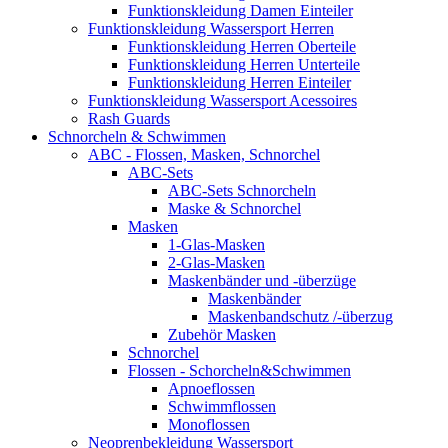
Funktionskleidung Damen Einteiler
Funktionskleidung Wassersport Herren
Funktionskleidung Herren Oberteile
Funktionskleidung Herren Unterteile
Funktionskleidung Herren Einteiler
Funktionskleidung Wassersport Acessoires
Rash Guards
Schnorcheln & Schwimmen
ABC - Flossen, Masken, Schnorchel
ABC-Sets
ABC-Sets Schnorcheln
Maske & Schnorchel
Masken
1-Glas-Masken
2-Glas-Masken
Maskenbänder und -überzüge
Maskenbänder
Maskenbandschutz /-überzug
Zubehör Masken
Schnorchel
Flossen - Schorcheln&Schwimmen
Apnoeflossen
Schwimmflossen
Monoflossen
Neoprenbekleidung Wassersport