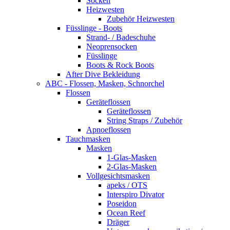
Socken
Heizwesten
Zubehör Heizwesten
Füsslinge - Boots
Strand- / Badeschuhe
Neoprensocken
Füsslinge
Boots & Rock Boots
After Dive Bekleidung
ABC - Flossen, Masken, Schnorchel
Flossen
Geräteflossen
Geräteflossen
String Straps / Zubehör
Apnoeflossen
Tauchmasken
Masken
1-Glas-Masken
2-Glas-Masken
Vollgesichtsmasken
apeks / OTS
Interspiro Divator
Poseidon
Ocean Reef
Dräger