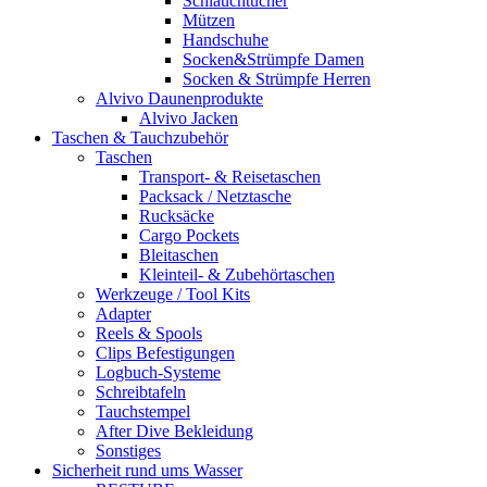
Schlauchtücher
Mützen
Handschuhe
Socken&Strümpfe Damen
Socken & Strümpfe Herren
Alvivo Daunenprodukte
Alvivo Jacken
Taschen & Tauchzubehör
Taschen
Transport- & Reisetaschen
Packsack / Netztasche
Rucksäcke
Cargo Pockets
Bleitaschen
Kleinteil- & Zubehörtaschen
Werkzeuge / Tool Kits
Adapter
Reels & Spools
Clips Befestigungen
Logbuch-Systeme
Schreibtafeln
Tauchstempel
After Dive Bekleidung
Sonstiges
Sicherheit rund ums Wasser