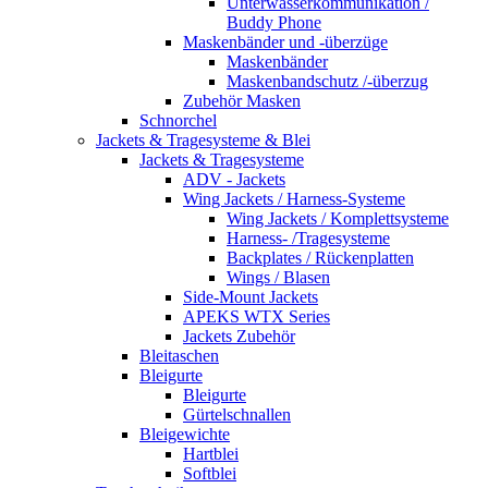
Unterwasserkommunikation /
Buddy Phone
Maskenbänder und -überzüge
Maskenbänder
Maskenbandschutz /-überzug
Zubehör Masken
Schnorchel
Jackets & Tragesysteme & Blei
Jackets & Tragesysteme
ADV - Jackets
Wing Jackets / Harness-Systeme
Wing Jackets / Komplettsysteme
Harness- /Tragesysteme
Backplates / Rückenplatten
Wings / Blasen
Side-Mount Jackets
APEKS WTX Series
Jackets Zubehör
Bleitaschen
Bleigurte
Bleigurte
Gürtelschnallen
Bleigewichte
Hartblei
Softblei