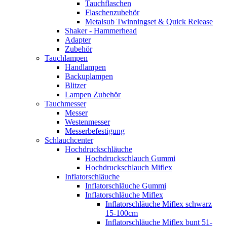
Tauchflaschen
Flaschenzubehör
Metalsub Twinningset & Quick Release
Shaker - Hammerhead
Adapter
Zubehör
Tauchlampen
Handlampen
Backuplampen
Blitzer
Lampen Zubehör
Tauchmesser
Messer
Westenmesser
Messerbefestigung
Schlauchcenter
Hochdruckschläuche
Hochdruckschlauch Gummi
Hochdruckschlauch Miflex
Inflatorschläuche
Inflatorschläuche Gummi
Inflatorschläuche Miflex
Inflatorschläuche Miflex schwarz
15-100cm
Inflatorschläuche Miflex bunt 51-