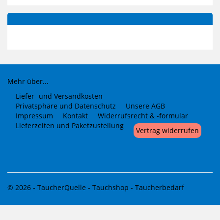
Mehr über...
Liefer- und Versandkosten
Privatsphäre und Datenschutz
Unsere AGB
Impressum
Kontakt
Widerrufsrecht & -formular
Lieferzeiten und Paketzustellung
Vertrag widerrufen
© 2026 -
TaucherQuelle - Tauchshop - Taucherbedarf