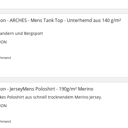
on - ARCHES - Mens Tank Top - Unterhemd aus 140 g/m²
Wandern und Bergsport
ION
Versand
on - JerseyMens Poloshirt - 190g/m² Merino
ickes Poloshirt aus schnell trocknendem Merino Jersey.
ION
Versand