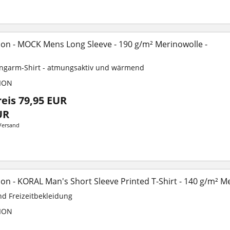
on - MOCK Mens Long Sleeve - 190 g/m² Merinowolle -
angarm-Shirt - atmungsaktiv und wärmend
ION
reis 79,95 EUR
UR
Versand
n - KORAL Man's Short Sleeve Printed T-Shirt - 140 g/m² M
und Freizeitbekleidung
ION