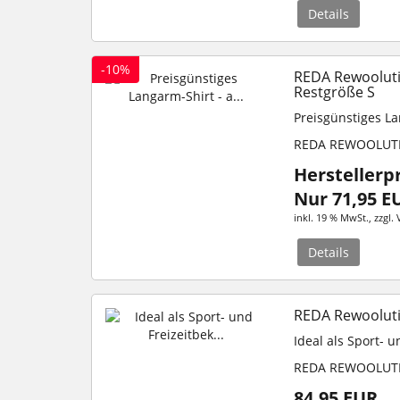
Details
-10%
REDA Rewooluti
Restgröße S
Preisgünstiges L
REDA REWOOLUT
Herstellerp
Nur 71,95 E
inkl. 19 % MwSt.
, zzgl.
Details
REDA Rewoolutio
Ideal als Sport- 
REDA REWOOLUT
84,95 EUR