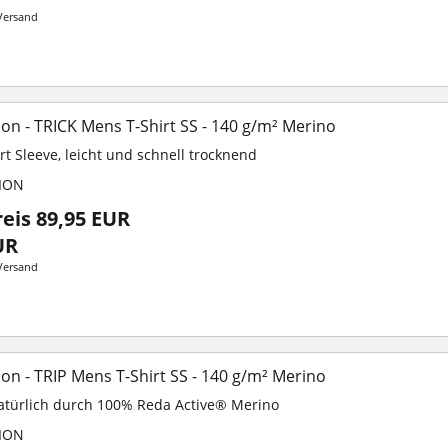
Versand
n - TRICK Mens T-Shirt SS - 140 g/m² Merino
t Sleeve, leicht und schnell trocknend
ION
reis 89,95 EUR
UR
Versand
n - TRIP Mens T-Shirt SS - 140 g/m² Merino
türlich durch 100% Reda Active® Merino
ION