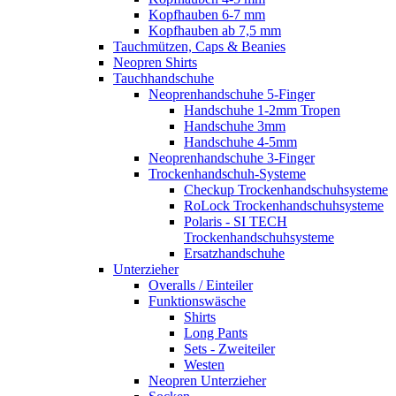
Kopfhauben 6-7 mm
Kopfhauben ab 7,5 mm
Tauchmützen, Caps & Beanies
Neopren Shirts
Tauchhandschuhe
Neoprenhandschuhe 5-Finger
Handschuhe 1-2mm Tropen
Handschuhe 3mm
Handschuhe 4-5mm
Neoprenhandschuhe 3-Finger
Trockenhandschuh-Systeme
Checkup Trockenhandschuhsysteme
RoLock Trockenhandschuhsysteme
Polaris - SI TECH
Trockenhandschuhsysteme
Ersatzhandschuhe
Unterzieher
Overalls / Einteiler
Funktionswäsche
Shirts
Long Pants
Sets - Zweiteiler
Westen
Neopren Unterzieher