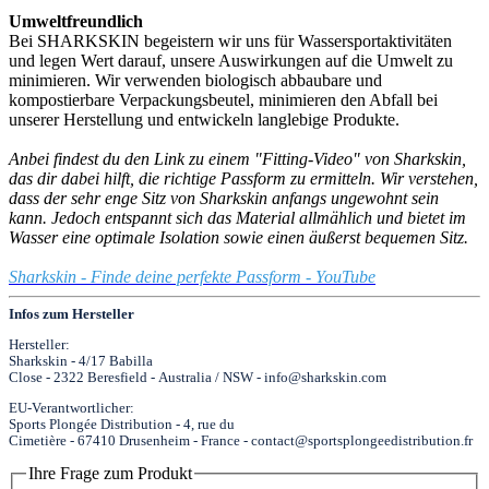
Umweltfreundlich
Bei SHARKSKIN begeistern wir uns für Wassersportaktivitäten
und legen Wert darauf, unsere Auswirkungen auf die Umwelt zu
minimieren. Wir verwenden biologisch abbaubare und
kompostierbare Verpackungsbeutel, minimieren den Abfall bei
unserer Herstellung und entwickeln langlebige Produkte.
Anbei findest du den Link zu einem "Fitting-Video" von Sharkskin,
das dir dabei hilft, die richtige Passform zu ermitteln. Wir verstehen,
dass der sehr enge Sitz von Sharkskin anfangs ungewohnt sein
kann. Jedoch entspannt sich das Material allmählich und bietet im
Wasser eine optimale Isolation sowie einen äußerst bequemen Sitz.
Sharkskin - Finde deine perfekte Passform - YouTube
Infos zum Hersteller
Hersteller:
Sharkskin - 4/17 Babilla
Close - 2322 Beresfield - Australia / NSW - info@sharkskin.com
EU-Verantwortlicher:
Sports Plongée Distribution - 4, rue du
Cimetière - 67410 Drusenheim - France - contact@sportsplongeedistribution.fr
Ihre Frage zum Produkt