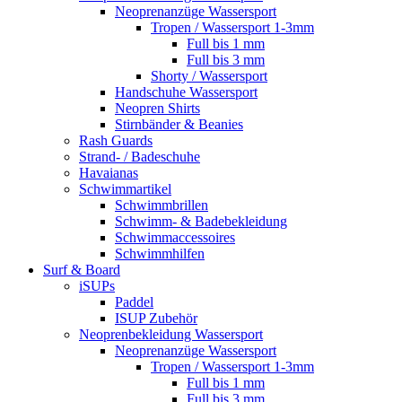
Neoprenanzüge Wassersport
Tropen / Wassersport 1-3mm
Full bis 1 mm
Full bis 3 mm
Shorty / Wassersport
Handschuhe Wassersport
Neopren Shirts
Stirnbänder & Beanies
Rash Guards
Strand- / Badeschuhe
Havaianas
Schwimmartikel
Schwimmbrillen
Schwimm- & Badebekleidung
Schwimmaccessoires
Schwimmhilfen
Surf & Board
iSUPs
Paddel
ISUP Zubehör
Neoprenbekleidung Wassersport
Neoprenanzüge Wassersport
Tropen / Wassersport 1-3mm
Full bis 1 mm
Full bis 3 mm