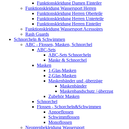
Funktionskleidung Damen Einteiler
Funktionskleidung Wassersport Herren
Funktionskleidung Herren Oberteile
Funktionskleidung Herren Unterteile
Funktionskleidung Herren Einteiler
Funktionskleidung Wassersport Acessoires
Rash Guards
Schnorcheln & Schwimmen
ABC - Flossen, Masken, Schnorchel
ABC-Sets
ABC-Sets Schnorcheln
Maske & Schnorchel
Masken
1-Glas-Masken
2-Glas-Masken
Maskenbänder und -überzüge
Maskenbänder
Maskenbandschutz /-überzug
Zubehör Masken
Schnorchel
Flossen - Schorcheln&Schwimmen
Apnoeflossen
Schwimmflossen
Monoflossen
Neoprenbekleidung Wassersport