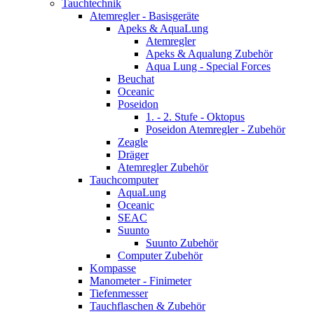
Tauchtechnik
Atemregler - Basisgeräte
Apeks & AquaLung
Atemregler
Apeks & Aqualung Zubehör
Aqua Lung - Special Forces
Beuchat
Oceanic
Poseidon
1. - 2. Stufe - Oktopus
Poseidon Atemregler - Zubehör
Zeagle
Dräger
Atemregler Zubehör
Tauchcomputer
AquaLung
Oceanic
SEAC
Suunto
Suunto Zubehör
Computer Zubehör
Kompasse
Manometer - Finimeter
Tiefenmesser
Tauchflaschen & Zubehör