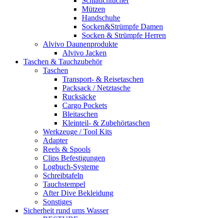
Schlauchtücher
Mützen
Handschuhe
Socken&Strümpfe Damen
Socken & Strümpfe Herren
Alvivo Daunenprodukte
Alvivo Jacken
Taschen & Tauchzubehör
Taschen
Transport- & Reisetaschen
Packsack / Netztasche
Rucksäcke
Cargo Pockets
Bleitaschen
Kleinteil- & Zubehörtaschen
Werkzeuge / Tool Kits
Adapter
Reels & Spools
Clips Befestigungen
Logbuch-Systeme
Schreibtafeln
Tauchstempel
After Dive Bekleidung
Sonstiges
Sicherheit rund ums Wasser