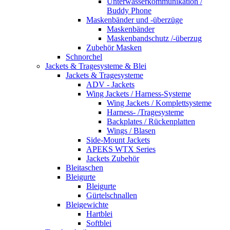
Unterwasserkommunikation /
Buddy Phone
Maskenbänder und -überzüge
Maskenbänder
Maskenbandschutz /-überzug
Zubehör Masken
Schnorchel
Jackets & Tragesysteme & Blei
Jackets & Tragesysteme
ADV - Jackets
Wing Jackets / Harness-Systeme
Wing Jackets / Komplettsysteme
Harness- /Tragesysteme
Backplates / Rückenplatten
Wings / Blasen
Side-Mount Jackets
APEKS WTX Series
Jackets Zubehör
Bleitaschen
Bleigurte
Bleigurte
Gürtelschnallen
Bleigewichte
Hartblei
Softblei