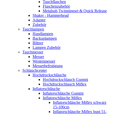
Tauchflaschen
Flaschenzubehör
Metalsub Twinningset & Quick Release
Shaker - Hammerhead
Adapter
Zubehör
Tauchlampen
Handlampen
Backuplampen
Blitzer
Lampen Zubehör
Tauchmesser
Messer
Westenmesser
Messerbefestigung
Schlauchcenter
Hochdruckschläuche
Hochdruckschlauch Gummi
Hochdruckschlauch Miflex
Inflatorschläuche
Inflatorschläuche Gummi
Inflatorschläuche Miflex
Inflatorschläuche Miflex schwarz
15-100cm
Inflatorschläuche Miflex bunt 51-