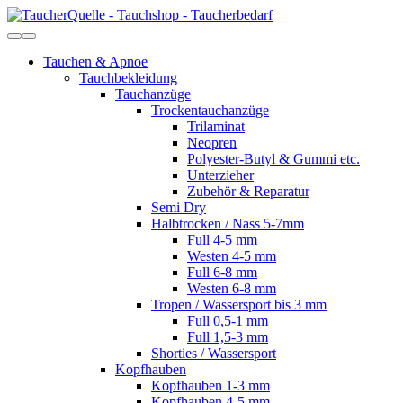
Tauchen & Apnoe
Tauchbekleidung
Tauchanzüge
Trockentauchanzüge
Trilaminat
Neopren
Polyester-Butyl & Gummi etc.
Unterzieher
Zubehör & Reparatur
Semi Dry
Halbtrocken / Nass 5-7mm
Full 4-5 mm
Westen 4-5 mm
Full 6-8 mm
Westen 6-8 mm
Tropen / Wassersport bis 3 mm
Full 0,5-1 mm
Full 1,5-3 mm
Shorties / Wassersport
Kopfhauben
Kopfhauben 1-3 mm
Kopfhauben 4-5 mm