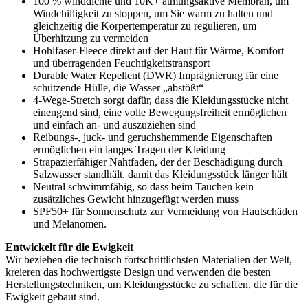
100 % winddichte und 10K+ atmungsaktive Membran, um
Windchilligkeit zu stoppen, um Sie warm zu halten und
gleichzeitig die Körpertemperatur zu regulieren, um
Überhitzung zu vermeiden
Hohlfaser-Fleece direkt auf der Haut für Wärme, Komfort
und überragenden Feuchtigkeitstransport
Durable Water Repellent (DWR) Imprägnierung für eine
schützende Hülle, die Wasser „abstößt“
4-Wege-Stretch sorgt dafür, dass die Kleidungsstücke nicht
einengend sind, eine volle Bewegungsfreiheit ermöglichen
und einfach an- und auszuziehen sind
Reibungs-, juck- und geruchshemmende Eigenschaften
ermöglichen ein langes Tragen der Kleidung
Strapazierfähiger Nahtfaden, der der Beschädigung durch
Salzwasser standhält, damit das Kleidungsstück länger hält
Neutral schwimmfähig, so dass beim Tauchen kein
zusätzliches Gewicht hinzugefügt werden muss
SPF50+ für Sonnenschutz zur Vermeidung von Hautschäden
und Melanomen.
Entwickelt für die Ewigkeit
Wir beziehen die technisch fortschrittlichsten Materialien der Welt,
kreieren das hochwertigste Design und verwenden die besten
Herstellungstechniken, um Kleidungsstücke zu schaffen, die für die
Ewigkeit gebaut sind.